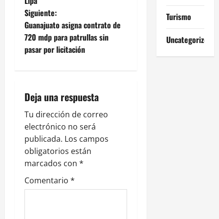
Lipa
e
Siguiente:
Turismo
Guanajuato asigna contrato de
g
720 mdp para patrullas sin
Uncategorized
pasar por licitación
a
c
i
Deja una respuesta
ó
Tu dirección de correo
electrónico no será
n
publicada.
Los campos
obligatorios están
d
marcados con
*
e
Comentario
*
e