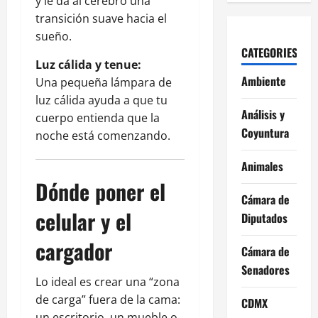
y le da al cerebro una
transición suave hacia el
sueño.
CATEGORIES
Luz cálida y tenue:
Ambiente
Una pequeña lámpara de
luz cálida ayuda a que tu
Análisis y
cuerpo entienda que la
Coyuntura
noche está comenzando.
Animales
Dónde poner el
Cámara de
celular y el
Diputados
cargador
Cámara de
Senadores
Lo ideal es crear una “zona
de carga” fuera de la cama:
CDMX
un escritorio, un mueble o