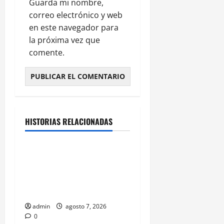
Guarda mi nombre,
correo electrónico y web
en este navegador para
la próxima vez que
comente.
Espectaculos
HISTORIAS RELACIONADAS
Principal
Belinda encabeza a los 50
más bellos de People en
Español; estos mexicanos
también aparecen
admin
agosto 7, 2026
0