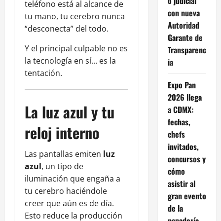
o judicial
teléfono está al alcance de
con nueva
tu mano, tu cerebro nunca
Autoridad
“desconecta” del todo.
Garante de
Y el principal culpable no es
Transparenc
la tecnología en sí… es la
ia
tentación.
Expo Pan
2026 llega
La luz azul y tu
a CDMX:
fechas,
reloj interno
chefs
invitados,
Las pantallas emiten
luz
concursos y
azul
, un tipo de
cómo
iluminación que engaña a
asistir al
tu cerebro haciéndole
gran evento
creer que aún es de día.
de la
Esto reduce la producción
panadería