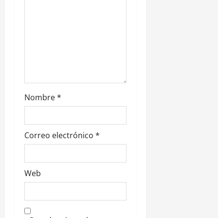
n
t
r
a
d
Nombre
*
a
s
Correo electrónico
*
Web