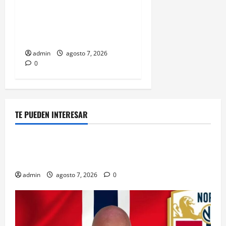
Fiscalizarán presupuesto
judicial con nueva Autoridad
Garante de Transparencia
admin
agosto 7, 2026
0
TE PUEDEN INTERESAR
Espectaculos
Principal
Belinda encabeza a los 50 más bellos de People en
Español; estos mexicanos también aparecen
admin
agosto 7, 2026
0