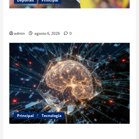
Deportes
Principal
Isaac del Toro renueva con UAE Team Emirates hasta
2031
admin
agosto 6, 2026
0
Principal
Tecnología
Expertos alertan sobre los primeros ataques