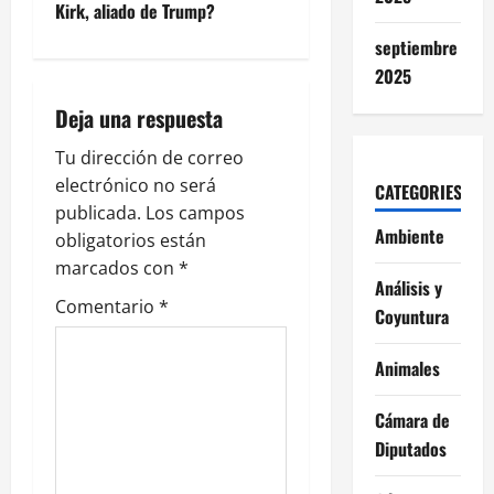
Kirk, aliado de Trump?
a
septiembre
c
2025
i
Deja una respuesta
ó
Tu dirección de correo
electrónico no será
CATEGORIES
n
publicada.
Los campos
Ambiente
obligatorios están
d
marcados con
*
Análisis y
e
Comentario
*
Coyuntura
e
Animales
n
Cámara de
t
Diputados
r