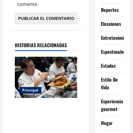
comente.
Deportes
Elecciones
Entretenimiento
HISTORIAS RELACIONADAS
Espectaculos
Estados
Estilo De
Vida
Principal
Experiencia
Expo Pan 2026 llega a
gourmet
CDMX: fechas, chefs
invitados, concursos y cómo
Hogar
asistir al gran evento de la