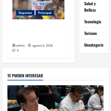
Salud y
Belleza
Deportes
Principal
Tecnología
Isaac del Toro renueva con
UAE Team Emirates hasta
Turismo
2031
Uncategorized
admin
agosto 6, 2026
0
TE PUEDEN INTERESAR