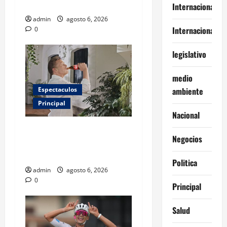
panadería
Internacional
admin
agosto 6, 2026
Internacionales
0
legislativo
medio
ambiente
Espectaculos
Principal
Nacional
Luis Miguel reaparece en
Negocios
comercial tras meses
alejado de los escenarios
Politica
admin
agosto 6, 2026
0
Principal
Salud