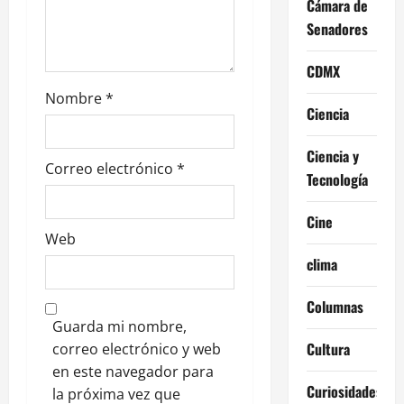
Cámara de
a
Senadores
d
CDMX
Nombre
*
a
Ciencia
s
Ciencia y
Correo electrónico
*
Tecnología
Cine
Web
clima
Columnas
Guarda mi nombre,
Cultura
correo electrónico y web
en este navegador para
Curiosidades
la próxima vez que