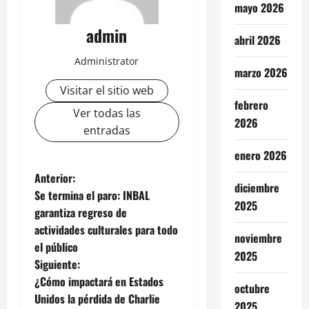
mayo 2026
admin
abril 2026
Administrator
marzo 2026
Visitar el sitio web
febrero
Ver todas las
2026
entradas
enero 2026
N
Anterior:
diciembre
Se termina el paro: INBAL
a
2025
garantiza regreso de
actividades culturales para todo
v
noviembre
el público
2025
e
Siguiente:
¿Cómo impactará en Estados
octubre
g
Unidos la pérdida de Charlie
2025