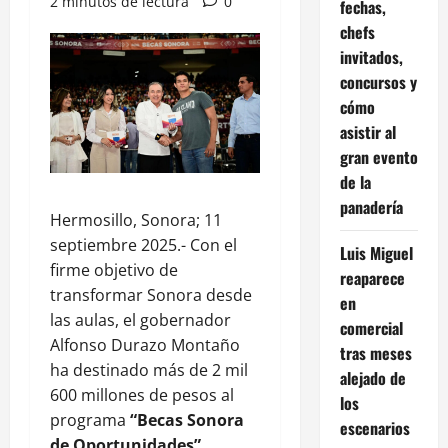
2 minutos de lectura
0
fechas,
chefs
invitados,
concursos y
cómo
asistir al
gran evento
de la
panadería
Hermosillo, Sonora; 11
septiembre 2025.- Con el
Luis Miguel
firme objetivo de
reaparece
transformar Sonora desde
en
las aulas, el gobernador
comercial
Alfonso Durazo Montaño
tras meses
ha destinado más de 2 mil
alejado de
600 millones de pesos al
los
programa
“Becas Sonora
escenarios
de Oportunidades”
,