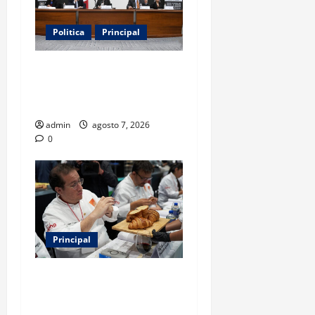
Politica
Principal
Fiscalizarán presupuesto
judicial con nueva Autoridad
Garante de Transparencia
admin
agosto 7, 2026
0
Principal
Expo Pan 2026 llega a
CDMX: fechas, chefs
invitados, concursos y cómo