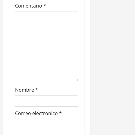
e
Comentario
*
e
n
t
r
a
d
Nombre
*
a
s
Correo electrónico
*