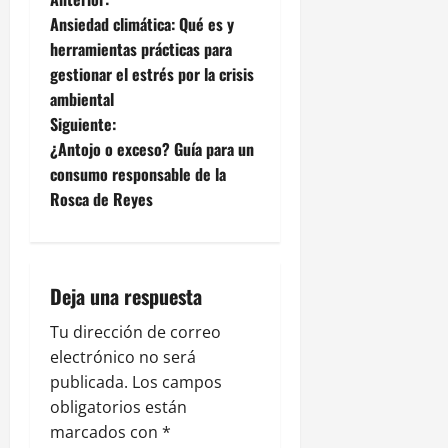
N
Ansiedad climática: Qué es y
a
herramientas prácticas para
gestionar el estrés por la crisis
v
ambiental
e
Siguiente:
¿Antojo o exceso? Guía para un
g
consumo responsable de la
Rosca de Reyes
a
c
i
Deja una respuesta
ó
Tu dirección de correo
electrónico no será
n
publicada.
Los campos
obligatorios están
d
marcados con
*