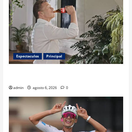
Espectaculos
Principal
Luis Miguel reaparece en comercial tras meses
alejado de los escenarios
admin
agosto 6, 2026
0