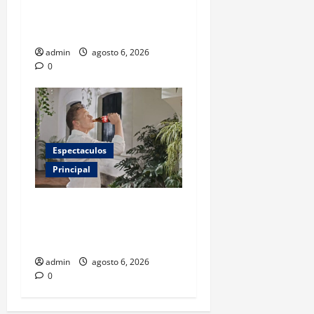
asistir al gran evento de la
panadería
admin
agosto 6, 2026
0
Espectaculos
Principal
Luis Miguel reaparece en
comercial tras meses
alejado de los escenarios
admin
agosto 6, 2026
0