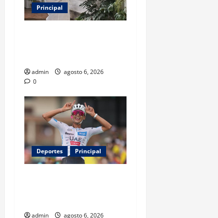
Principal
Luis Miguel reaparece en
comercial tras meses
alejado de los escenarios
admin
agosto 6, 2026
0
Deportes
Principal
Isaac del Toro renueva con
UAE Team Emirates hasta
2031
admin
agosto 6, 2026