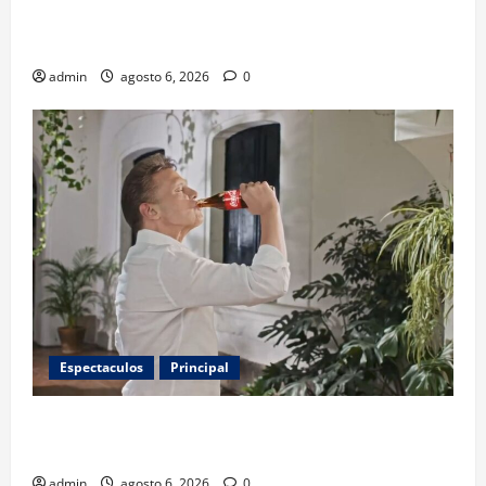
invitados, concursos y cómo asistir al gran evento
de la panadería
admin
agosto 6, 2026
0
Espectaculos
Principal
Luis Miguel reaparece en comercial tras meses
alejado de los escenarios
admin
agosto 6, 2026
0