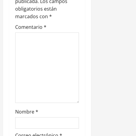
publicada.
Los campos
n
obligatorios están
marcados con
*
d
Comentario
*
e
e
n
t
r
a
d
Nombre
*
a
Correo electrónico
*