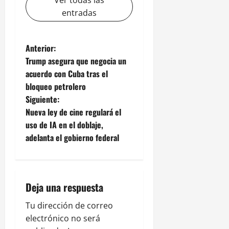
Ver todas las
entradas
N
Anterior:
Trump asegura que negocia un
a
acuerdo con Cuba tras el
bloqueo petrolero
v
Siguiente:
e
Nueva ley de cine regulará el
uso de IA en el doblaje,
g
adelanta el gobierno federal
a
c
Deja una respuesta
i
Tu dirección de correo
ó
electrónico no será