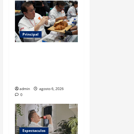
Principal
Expo Pan 2026 llega a
CDMX: fechas, chefs
invitados, concursos y cómo
asistir al gran evento de la
panadería
admin
agosto 6, 2026
0
Espectaculos