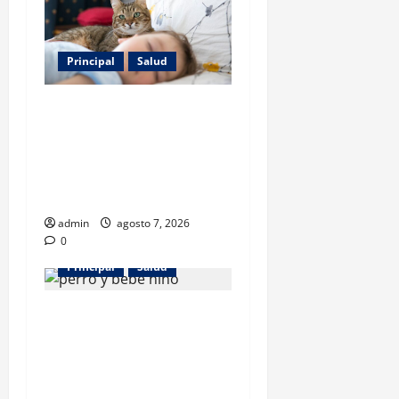
Principal
Salud
Los gatos también pueden
ser terapeutas: estudio
revela beneficios para niños
con discapacidades del
desarrollo
admin
agosto 7, 2026
0
Principal
Salud
¿Tener un perro ayuda a
proteger la salud de los
niños? Un estudio revela
menos infecciones y uso de