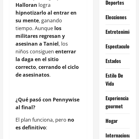
Deportes
Halloran
logra
hipnotizarlo al entrar en
Elecciones
su mente
, ganando
tiempo. Aunque
los
Entretenimiento
militares regresan y
asesinan a Taniel
, los
Espectaculos
niños consiguen
enterrar
la daga en el sitio
Estados
correcto
,
cerrando el ciclo
de asesinatos
.
Estilo De
Vida
Experiencia
¿Qué pasó con Pennywise
gourmet
al final?
El plan funciona, pero
no
Hogar
es definitivo
:
Internacional