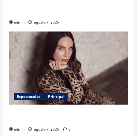
niños? Un estudio revela menos infecciones y uso
de antibióticos
admin
agosto 7, 2026
Espectaculos
Principal
Belinda encabeza a los 50 más bellos de People en
Español; estos mexicanos también aparecen
admin
agosto 7, 2026
0