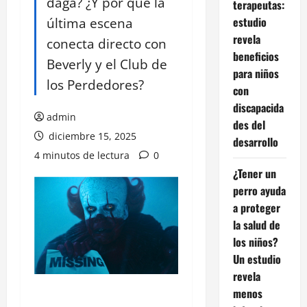
daga? ¿Y por qué la
terapeutas:
última escena
estudio
revela
conecta directo con
beneficios
Beverly y el Club de
para niños
los Perdedores?
con
discapacida
admin
des del
diciembre 15, 2025
desarrollo
4 minutos de lectura
0
¿Tener un
perro ayuda
a proteger
la salud de
los niños?
Un estudio
revela
menos