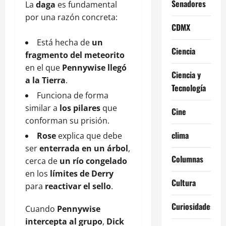
Senadores
La
daga
es fundamental
por una razón concreta:
CDMX
Está hecha de
un
Ciencia
fragmento del meteorito
en el que
Pennywise llegó
Ciencia y
a la Tierra
.
Tecnología
Funciona de forma
similar a
los pilares
que
Cine
conforman su prisión.
clima
Rose
explica que debe
ser
enterrada en un árbol
,
Columnas
cerca de
un río congelado
en los
límites de Derry
Cultura
para
reactivar el sello
.
Curiosidades
Cuando
Pennywise
intercepta al grupo
,
Dick