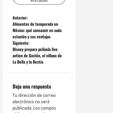
entradas
N
Anterior:
Alimentos de temporada en
a
México: qué consumir en cada
estación y sus ventajas
v
Siguiente:
e
Disney prepara película live
action de Gastón, el villano de
g
La Bella y la Bestia
a
c
Deja una respuesta
i
Tu dirección de correo
ó
electrónico no será
publicada.
Los campos