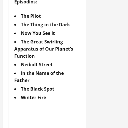
Episodios:
The Pilot
The Thing in the Dark
Now You See It
The Great Swirling
Apparatus of Our Planet’s
Function
Neibolt Street
In the Name of the
Father
The Black Spot
Winter Fire