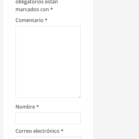
n
obligatorios están
marcados con
*
d
Comentario
*
e
e
n
t
r
a
d
Nombre
*
a
s
Correo electrónico
*