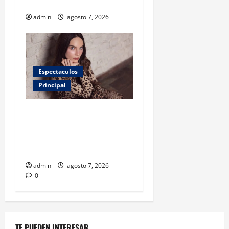
antibióticos
admin
agosto 7, 2026
Espectaculos
Principal
Belinda encabeza a los 50
más bellos de People en
Español; estos mexicanos
también aparecen
admin
agosto 7, 2026
0
TE PUEDEN INTERESAR