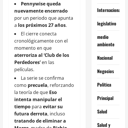
Pennywise queda
Internacionales
nuevamente encerrado
por un periodo que apunta
legislativo
a
los próximos 27 años
.
El cierre conecta
medio
cronológicamente con el
ambiente
momento en que
aterroriza al ‘Club de los
Nacional
Perdedores’
en las
películas.
Negocios
La serie se confirma
Politica
como
precuela
, reforzando
la teoría de que
Eso
Principal
intenta manipular el
tiempo
para
evitar su
Salud
futura derrota
, incluso
tratando de eliminar a
Salud y
Marge
, madre de
Richie