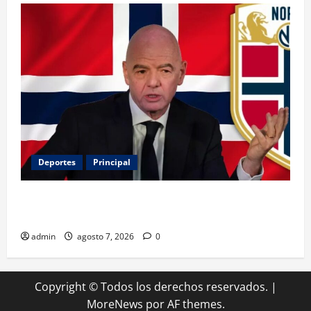
Deportes
Principal
Noruega exige la salida de Infantino y aumenta la
presión sobre FIFA
admin
agosto 7, 2026
0
Copyright © Todos los derechos reservados.
|
MoreNews
por AF themes.