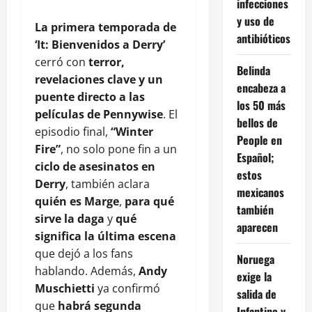
infecciones
y uso de
La primera temporada de
antibióticos
‘It: Bienvenidos a Derry’
cerró con
terror,
Belinda
revelaciones clave y un
encabeza a
puente directo a las
los 50 más
películas de Pennywise
. El
bellos de
episodio final,
“Winter
People en
Fire”
, no solo pone fin a un
Español;
ciclo de asesinatos en
estos
Derry
, también aclara
mexicanos
quién es Marge
,
para qué
también
sirve la daga
y
qué
aparecen
significa la última escena
que dejó a los fans
Noruega
hablando. Además,
Andy
exige la
Muschietti
ya confirmó
salida de
que
habrá segunda
Infantino y