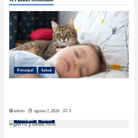
Principal
Salud
Los gatos también pueden ser terapeutas: estudio
revela beneficios para niños con discapacidades del
desarrollo
admin
agosto 7, 2026
0
Principal
Salud
¿Tener un perro ayuda a proteger la salud de los