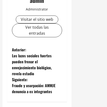
admin
Administrator
Visitar el sitio web
Ver todas las
entradas
N
Anterior:
Los lazos sociales fuertes
a
pueden frenar el
envejecimiento biológico,
v
revela estudio
e
Siguiente:
Fraude y usurpación: AMMJE
g
denuncia a ex integrantes
a