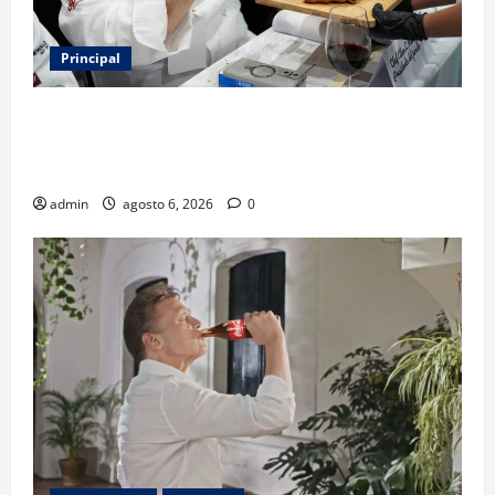
Principal
Expo Pan 2026 llega a CDMX: fechas, chefs
invitados, concursos y cómo asistir al gran evento
de la panadería
admin
agosto 6, 2026
0