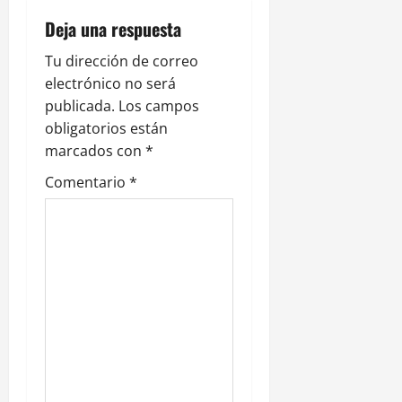
c
Deja una respuesta
i
Tu dirección de correo
ó
electrónico no será
publicada.
Los campos
n
obligatorios están
marcados con
*
d
Comentario
*
e
e
n
t
r
a