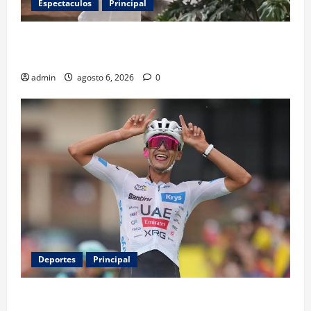
Espectaculos
Principal
Luis Miguel reaparece en comercial tras meses
alejado de los escenarios
admin
agosto 6, 2026
0
Deportes
Principal
Isaac del Toro renueva con UAE Team Emirates hasta