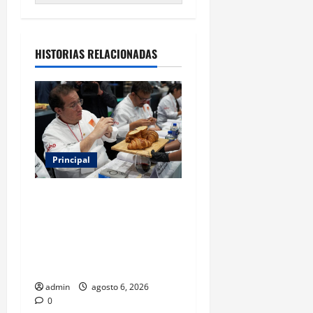
HISTORIAS RELACIONADAS
Principal
Expo Pan 2026 llega a
CDMX: fechas, chefs
invitados, concursos y cómo
asistir al gran evento de la
panadería
admin
agosto 6, 2026
0