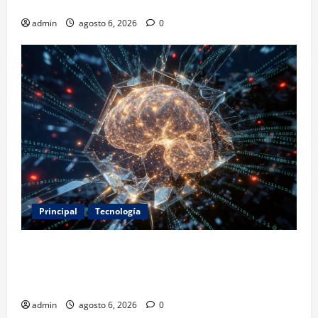
2031
admin
agosto 6, 2026
0
Principal
Tecnología
Expertos alertan sobre los primeros ataques
autónomos de la IA: piden reglas urgentes para
evitar riesgos mayores
admin
agosto 6, 2026
0