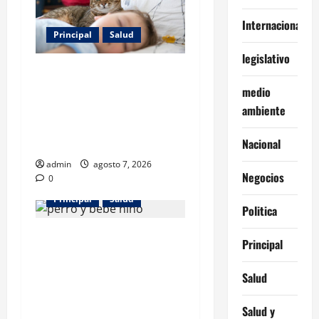
Internacionales
Principal
Salud
legislativo
Los gatos también pueden
ser terapeutas: estudio
medio
revela beneficios para niños
ambiente
con discapacidades del
desarrollo
Nacional
admin
agosto 7, 2026
Negocios
0
Principal
Salud
Politica
¿Tener un perro ayuda a
Principal
proteger la salud de los
niños? Un estudio revela
Salud
menos infecciones y uso de
antibióticos
Salud y