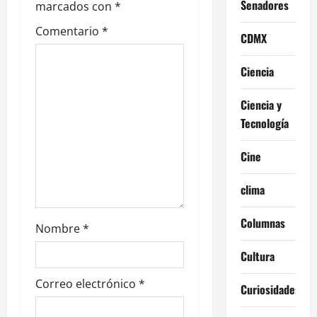
Senadores
marcados con
*
d
Comentario
*
CDMX
e
Ciencia
e
n
Ciencia y
Tecnología
t
Cine
r
clima
a
d
Columnas
Nombre
*
a
Cultura
s
Correo electrónico
*
Curiosidades