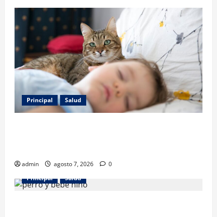
Principal
Salud
Los gatos también pueden ser terapeutas: estudio
revela beneficios para niños con discapacidades del
desarrollo
admin
agosto 7, 2026
0
Principal
Salud
¿Tener un perro ayuda a proteger la salud de los
niños? Un estudio revela menos infecciones y uso