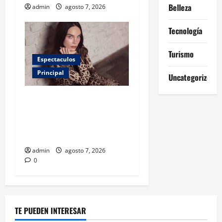
Belleza
admin
agosto 7, 2026
Tecnología
Turismo
Espectaculos
Principal
Uncategorized
Belinda encabeza a los 50
más bellos de People en
Español; estos mexicanos
también aparecen
admin
agosto 7, 2026
0
TE PUEDEN INTERESAR