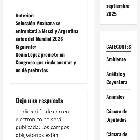
septiembre
2025
N
Anterior:
Selección Mexicana se
a
enfrentará a Messi y Argentina
antes del Mundial 2026
v
Siguiente:
CATEGORIES
e
Kenia López promete un
Ambiente
Congreso que rinda cuentas y
g
no dé pretextos
Análisis y
a
Coyuntura
c
Animales
Deja una respuesta
i
Cámara de
Tu dirección de correo
ó
Diputados
electrónico no será
publicada.
Los campos
n
Cámara de
obligatorios están