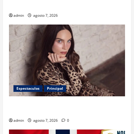
de antibióticos
admin
agosto 7, 2026
Espectaculos
Principal
Belinda encabeza a los 50 más bellos de People en
Español; estos mexicanos también aparecen
admin
agosto 7, 2026
0