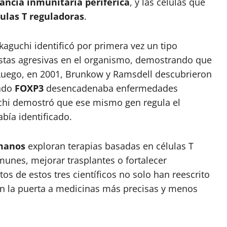
rancia inmunitaria periférica
, y las células que
lulas T reguladoras
.
aguchi identificó por primera vez un tipo
estas agresivas en el organismo, demostrando que
. Luego, en 2001, Brunkow y Ramsdell descubrieron
mado
FOXP3
desencadenaba enfermedades
chi demostró que ese mismo gen regula el
abía identificado.
umanos
exploran terapias basadas en células T
unes, mejorar trasplantes o fortalecer
os de estos tres científicos no solo han reescrito
en la puerta a medicinas más precisas y menos