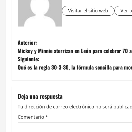
Visitar el sitio web
Ver t
N
Anterior:
Mickey y Minnie aterrizan en León para celebrar 70 a
a
Siguiente:
v
Qué es la regla 30-3-30, la fórmula sencilla para m
e
g
Deja una respuesta
a
Tu dirección de correo electrónico no será publicad
c
Comentario
*
i