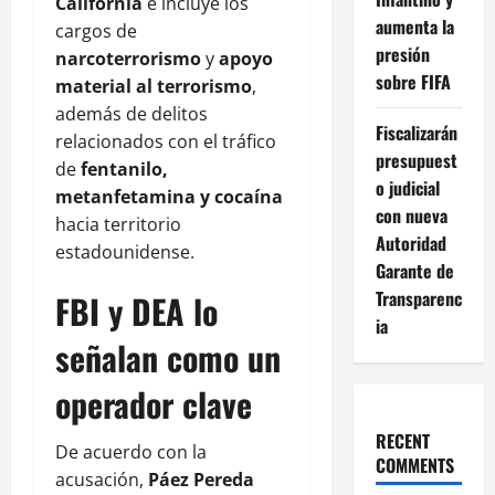
California
e incluye los
aumenta la
cargos de
presión
narcoterrorismo
y
apoyo
sobre FIFA
material al terrorismo
,
además de delitos
Fiscalizarán
relacionados con el tráfico
presupuest
de
fentanilo,
o judicial
metanfetamina y cocaína
con nueva
hacia territorio
Autoridad
estadounidense.
Garante de
Transparenc
FBI y DEA lo
ia
señalan como un
operador clave
RECENT
De acuerdo con la
COMMENTS
acusación,
Páez Pereda