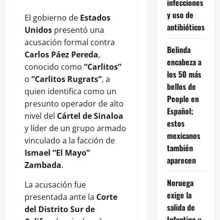
infecciones
y uso de
El gobierno de
Estados
antibióticos
Unidos
presentó una
acusación formal contra
Belinda
Carlos Páez Pereda
,
encabeza a
conocido como
“Carlitos”
los 50 más
o
“Carlitos Rugrats”
, a
bellos de
quien identifica como un
People en
presunto operador de alto
Español;
nivel del
Cártel de Sinaloa
estos
y líder de un grupo armado
mexicanos
vinculado a la facción de
también
Ismael “El Mayo”
aparecen
Zambada
.
Noruega
La acusación fue
exige la
presentada ante la
Corte
salida de
del Distrito Sur de
Infantino y