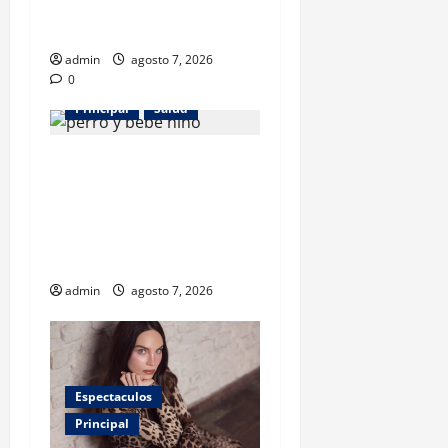
con discapacidades del
desarrollo
admin
agosto 7, 2026
0
Principal
Salud
¿Tener un perro ayuda a
proteger la salud de los
niños? Un estudio revela
menos infecciones y uso de
antibióticos
admin
agosto 7, 2026
Espectaculos
Principal