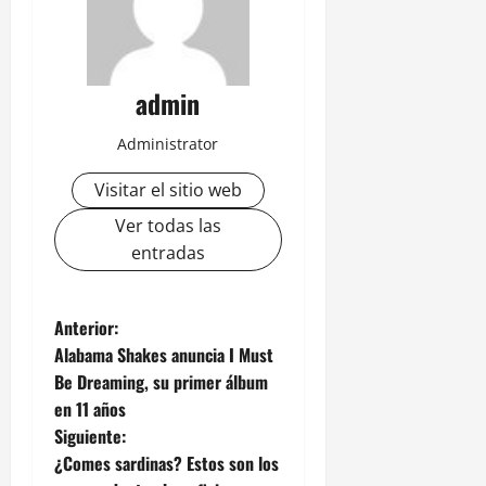
admin
Administrator
Visitar el sitio web
Ver todas las
entradas
N
Anterior:
Alabama Shakes anuncia I Must
a
Be Dreaming, su primer álbum
en 11 años
v
Siguiente:
e
¿Comes sardinas? Estos son los