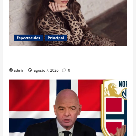
Espectaculos
Principal
Belinda encabeza a los 50 más bellos de People en
Español; estos mexicanos también aparecen
admin
agosto 7, 2026
0