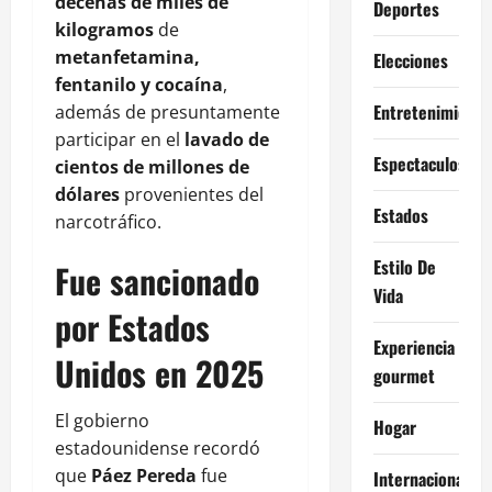
decenas de miles de
Deportes
kilogramos
de
metanfetamina,
Elecciones
fentanilo y cocaína
,
Entretenimiento
además de presuntamente
participar en el
lavado de
Espectaculos
cientos de millones de
dólares
provenientes del
Estados
narcotráfico.
Estilo De
Fue sancionado
Vida
por Estados
Experiencia
Unidos en 2025
gourmet
El gobierno
Hogar
estadounidense recordó
que
Páez Pereda
fue
Internacional