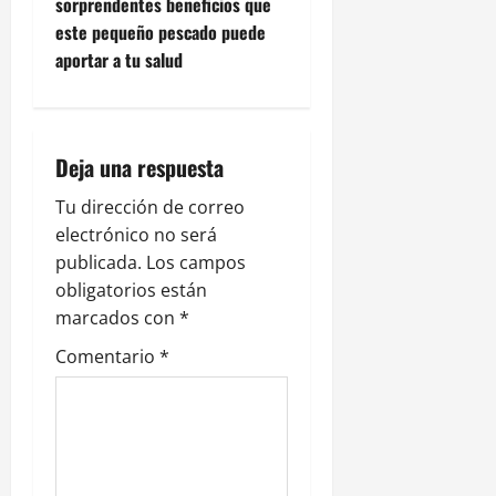
sorprendentes beneficios que
g
este pequeño pescado puede
aportar a tu salud
a
c
i
Deja una respuesta
ó
Tu dirección de correo
electrónico no será
n
publicada.
Los campos
obligatorios están
d
marcados con
*
e
Comentario
*
e
n