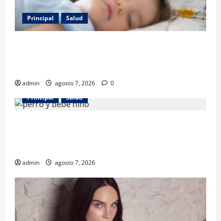
Principal
Salud
Los gatos también pueden ser terapeutas: estudio
revela beneficios para niños con discapacidades del
desarrollo
admin
agosto 7, 2026
0
Principal
Salud
¿Tener un perro ayuda a proteger la salud de los
niños? Un estudio revela menos infecciones y uso
de antibióticos
admin
agosto 7, 2026