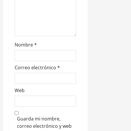
t
r
a
d
Nombre
*
a
s
Correo electrónico
*
Web
Guarda mi nombre,
correo electrónico y web