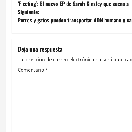
‘Fleeting’: El nuevo EP de Sarah Kinsley que suena a l
a
Siguiente:
v
Perros y gatos pueden transportar ADN humano y cam
e
g
Deja una respuesta
a
Tu dirección de correo electrónico no será publicad
c
Comentario
*
i
ó
n
d