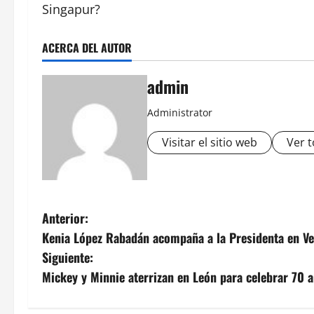
Singapur?
ACERCA DEL AUTOR
admin
Administrator
Visitar el sitio web
Ver t
N
Anterior:
Kenia López Rabadán acompaña a la Presidenta en Vera
a
Siguiente:
v
Mickey y Minnie aterrizan en León para celebrar 70 a
e