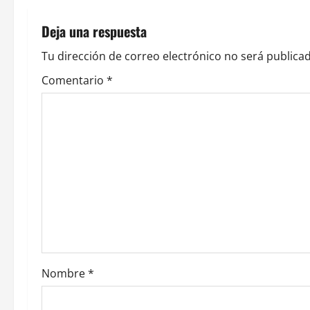
g
Deja una respuesta
a
Tu dirección de correo electrónico no será publicad
c
Comentario
*
i
ó
n
d
e
e
Nombre
*
n