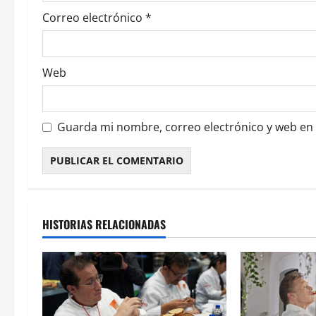
t
Correo electrónico
*
r
a
Web
d
a
Guarda mi nombre, correo electrónico y web en
s
HISTORIAS RELACIONADAS