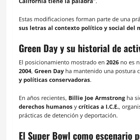
California tiene la palabra”
.
Estas modificaciones forman parte de una prá
sus letras al contexto político y social de
Green Day y su historial de acti
El posicionamiento mostrado en
2026
no es n
2004
,
Green Day
ha mantenido una postura cr
y políticas conservadoras
.
En años recientes,
Billie Joe Armstrong
ha si
derechos humanos
y
críticas a I.C.E.
, organ
prácticas de detención y deportación.
El Super Bowl como escenario po