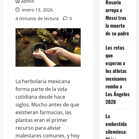
admin
Rosario
arropa a
enero 13, 2026
Messi tras
4 minutos de lectura
0
la muerte
de su padre
Los retos
que
esperan a
los atletas
mexicanos
La herbolaria mexicana
rumbo a
forma parte de la vida
Los Ángeles
cotidiana desde hace
2028
siglos. Mucho antes de que
existieran farmacias, las
La
plantas eran el primer
embestida
recurso para aliviar
silenciosa:
malestares comunes, y hoy