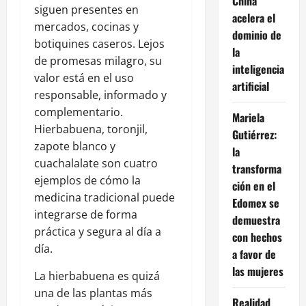
China
siguen presentes en
acelera el
mercados, cocinas y
dominio de
botiquines caseros. Lejos
la
de promesas milagro, su
inteligencia
valor está en el uso
artificial
responsable, informado y
complementario.
Mariela
Hierbabuena, toronjil,
Gutiérrez:
zapote blanco y
la
cuachalalate son cuatro
transforma
ejemplos de cómo la
ción en el
medicina tradicional puede
Edomex se
integrarse de forma
demuestra
práctica y segura al día a
con hechos
día.
a favor de
las mujeres
La hierbabuena es quizá
una de las plantas más
Realidad