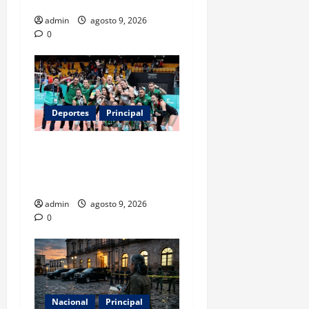
la muerte de su padre
admin
agosto 9, 2026
0
Deportes
Principal
Los retos que esperan a los
atletas mexicanos rumbo a
Los Ángeles 2028
admin
agosto 9, 2026
0
Nacional
Principal