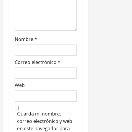
t
r
a
d
Nombre
*
a
s
Correo electrónico
*
Web
Guarda mi nombre,
correo electrónico y web
en este navegador para