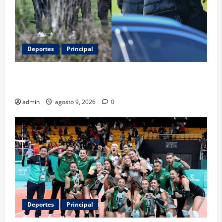
Deportes
Principal
Entre flores y mensajes, Rosario arropa a Messi tras
la muerte de su padre
admin
agosto 9, 2026
0
Deportes
Principal