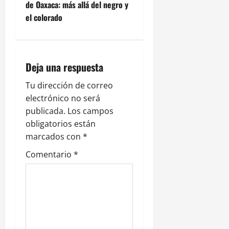
de Oaxaca: más allá del negro y
g
el colorado
a
c
Deja una respuesta
i
Tu dirección de correo
ó
electrónico no será
publicada.
Los campos
n
obligatorios están
marcados con
*
d
Comentario
*
e
e
n