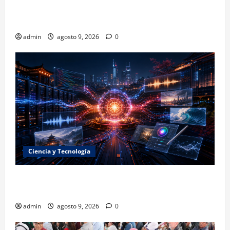
Los retos que esperan a los atletas mexicanos
rumbo a Los Ángeles 2028
admin
agosto 9, 2026
0
Ciencia y Tecnología
La embestida silenciosa: China acelera el dominio de
la inteligencia artificial
admin
agosto 9, 2026
0