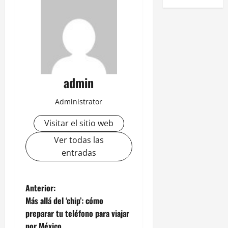
admin
Administrator
Visitar el sitio web
Ver todas las
entradas
N
Anterior:
Más allá del ‘chip’: cómo
a
preparar tu teléfono para viajar
por México