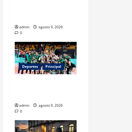
Entre flores y mensajes,
Rosario arropa a Messi tras
la muerte de su padre
admin
agosto 9, 2026
0
Deportes
Principal
Los retos que esperan a los
atletas mexicanos rumbo a
Los Ángeles 2028
admin
agosto 9, 2026
0