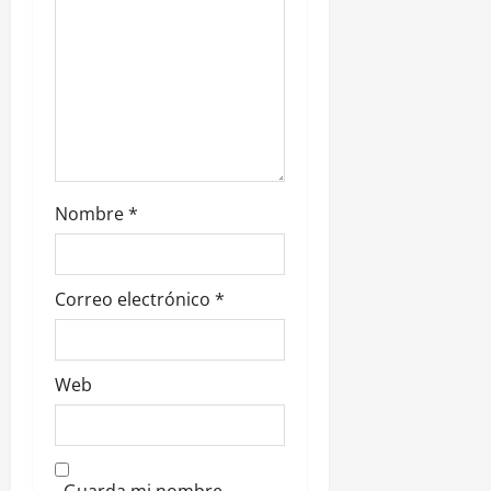
n
t
r
a
d
Nombre
*
a
s
Correo electrónico
*
Web