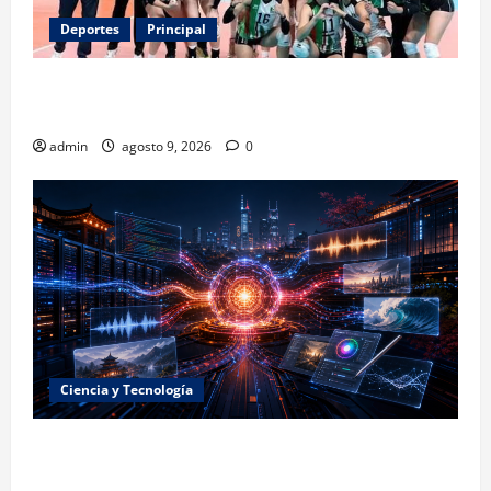
Deportes
Principal
Los retos que esperan a los atletas mexicanos
rumbo a Los Ángeles 2028
admin
agosto 9, 2026
0
Ciencia y Tecnología
La embestida silenciosa: China acelera el dominio de
la inteligencia artificial