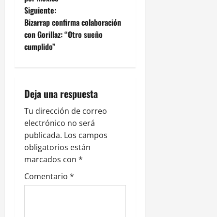
v
Siguiente:
e
Bizarrap confirma colaboración
con Gorillaz: “Otro sueño
g
cumplido”
a
c
Deja una respuesta
i
Tu dirección de correo
ó
electrónico no será
publicada.
Los campos
n
obligatorios están
marcados con
*
d
Comentario
*
e
e