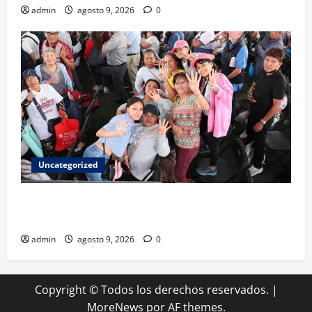
admin
agosto 9, 2026
0
Uncategorized
Mariela Gutiérrez: la transformación en el Edomex
se demuestra con hechos a favor de las mujeres
admin
agosto 9, 2026
0
Copyright © Todos los derechos reservados.
|
MoreNews
por AF themes.