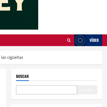
VÍDEO
í las cigüeñas
BUSCAR
Buscar