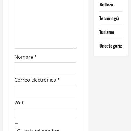
n
Belleza
t
Tecnología
r
Turismo
a
Uncategorized
d
Nombre
*
a
s
Correo electrónico
*
Web
Guarda mi nombre,