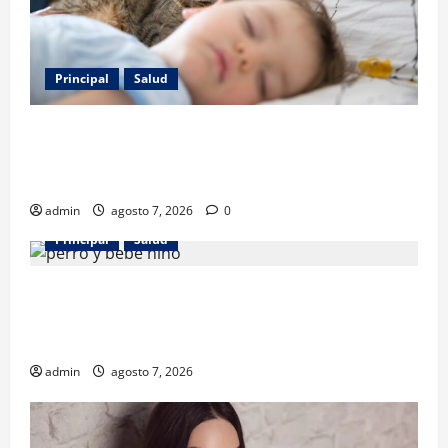
Principal
Salud
Los gatos también pueden ser terapeutas: estudio
revela beneficios para niños con discapacidades del
desarrollo
admin
agosto 7, 2026
0
Principal
Salud
¿Tener un perro ayuda a proteger la salud de los
niños? Un estudio revela menos infecciones y uso
de antibióticos
admin
agosto 7, 2026