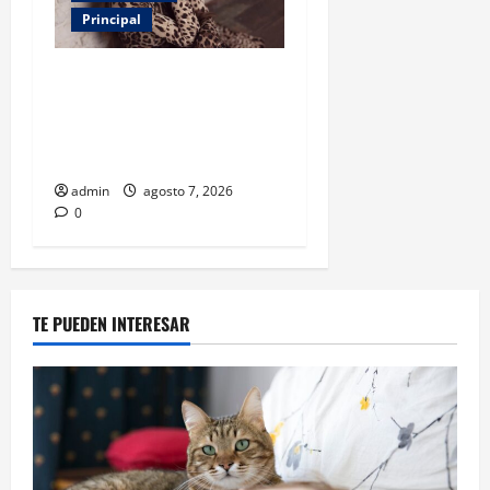
Principal
Belinda encabeza a los 50
más bellos de People en
Español; estos mexicanos
también aparecen
admin
agosto 7, 2026
0
TE PUEDEN INTERESAR