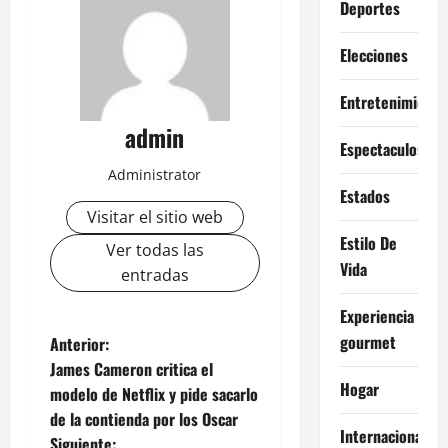
Deportes
Elecciones
Entretenimiento
admin
Espectaculos
Administrator
Estados
Visitar el sitio web
Estilo De
Ver todas las
Vida
entradas
Experiencia
N
gourmet
Anterior:
James Cameron critica el
a
Hogar
modelo de Netflix y pide sacarlo
de la contienda por los Oscar
v
Internacional
Siguiente: