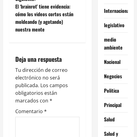
e
El ‘brainrot’ tiene evidencia:
Internacionales
cómo los videos cortos están
g
moldeando (y agotando)
legislativo
nuestra mente
a
medio
c
ambiente
i
Deja una respuesta
Nacional
ó
Tu dirección de correo
Negocios
electrónico no será
n
publicada.
Los campos
Politica
obligatorios están
d
marcados con
*
Principal
e
Comentario
*
Salud
e
Salud y