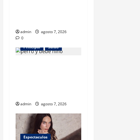
revela beneficios para niños
con discapacidades del
desarrollo
admin
agosto 7, 2026
0
Principal
Salud
¿Tener un perro ayuda a
proteger la salud de los
niños? Un estudio revela
menos infecciones y uso de
antibióticos
admin
agosto 7, 2026
Espectaculos