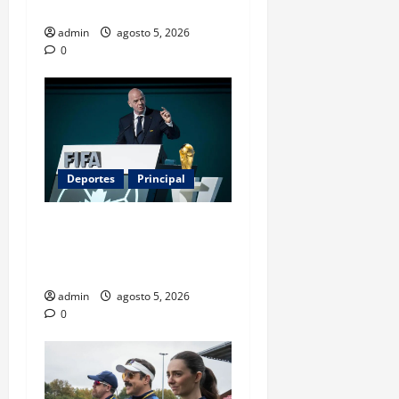
Unidos
admin
agosto 5, 2026
0
Deportes
Principal
Infantino y el Mundial 2030:
¿una jugada para seguir en
FIFA?
admin
agosto 5, 2026
0