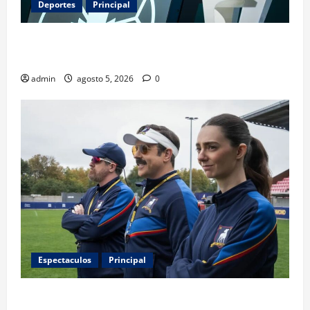
Deportes
Principal
Infantino y el Mundial 2030: ¿una jugada para
seguir en FIFA?
admin
agosto 5, 2026
0
Espectaculos
Principal
Ted Lasso regresa con el nuevo equipo femenil del