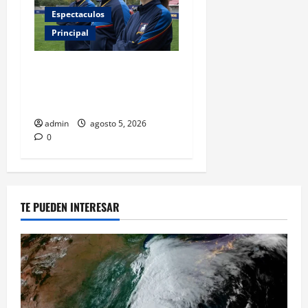
Espectaculos
Principal
Ted Lasso regresa con el
nuevo equipo femenil del
AFC Richmond
admin
agosto 5, 2026
0
TE PUEDEN INTERESAR