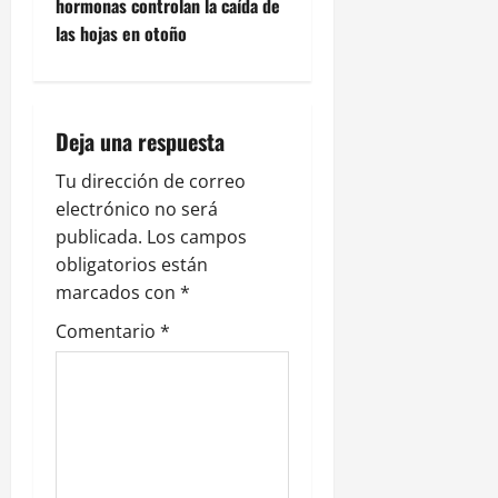
g
hormonas controlan la caída de
las hojas en otoño
a
c
i
Deja una respuesta
ó
Tu dirección de correo
electrónico no será
n
publicada.
Los campos
obligatorios están
d
marcados con
*
e
Comentario
*
e
n
t