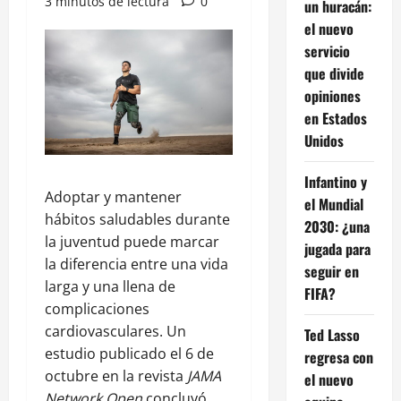
3 minutos de lectura
0
un huracán:
el nuevo
servicio
que divide
opiniones
en Estados
Unidos
Infantino y
Adoptar y mantener
el Mundial
hábitos saludables durante
2030: ¿una
la juventud puede marcar
jugada para
la diferencia entre una vida
seguir en
larga y una llena de
FIFA?
complicaciones
cardiovasculares. Un
Ted Lasso
estudio publicado el 6 de
regresa con
octubre en la revista
JAMA
el nuevo
Network Open
concluyó