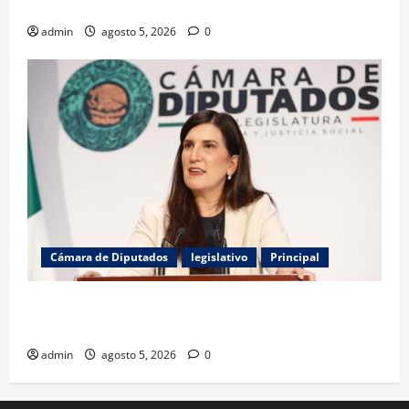
AFC Richmond
admin
agosto 5, 2026
0
Cámara de Diputados
legislativo
Principal
Kenia López denuncia uso del poder para amedrentar
al periodismo en México
admin
agosto 5, 2026
0