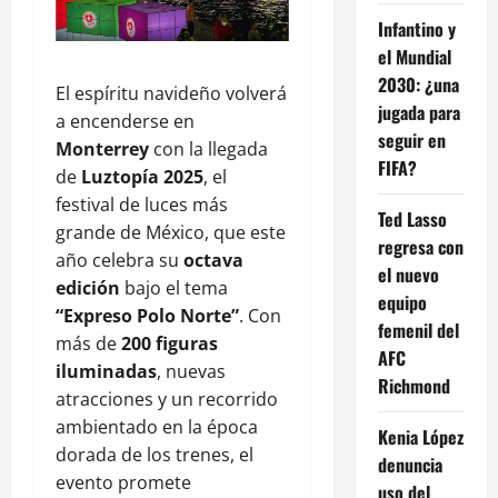
Infantino y
el Mundial
2030: ¿una
El espíritu navideño volverá
jugada para
a encenderse en
seguir en
Monterrey
con la llegada
FIFA?
de
Luztopía 2025
, el
festival de luces más
Ted Lasso
grande de México, que este
regresa con
año celebra su
octava
el nuevo
edición
bajo el tema
equipo
“Expreso Polo Norte”
. Con
femenil del
más de
200 figuras
AFC
iluminadas
, nuevas
Richmond
atracciones y un recorrido
ambientado en la época
Kenia López
dorada de los trenes, el
denuncia
evento promete
uso del