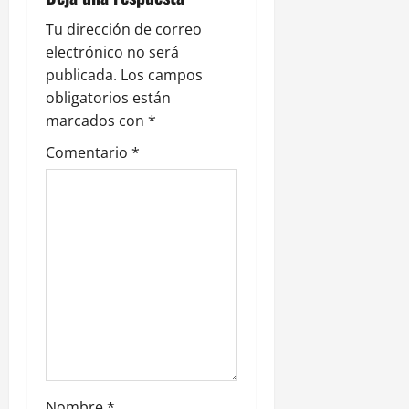
i
ó
Tu dirección de correo
electrónico no será
n
publicada.
Los campos
obligatorios están
d
marcados con
*
e
Comentario
*
e
n
t
r
a
d
Nombre
*