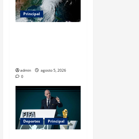
Principal
Evacuar en avión privado
por un huracán: el nuevo
servicio que divide
opiniones en Estados
Unidos
admin
agosto 5, 2026
0
Deportes
Principal
Infantino y el Mundial 2030: