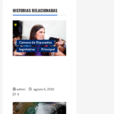
HISTORIAS RELACIONADAS
Cámara de Diputados
legislativo
Principal
Kenia López Rabadán exige
auditoría energética y
vigilancia presupuestal por
fracking
admin
agosto 6, 2026
0