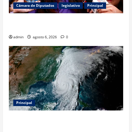
Cámara de Diputados
legislativo
Principal
Kenia López Rabadán exige auditoría energética y
vigilancia presupuestal por fracking
admin
agosto 6, 2026
0
Principal
Evacuar en avión privado por un huracán: el nuevo
servicio que divide opiniones en Estados Unidos