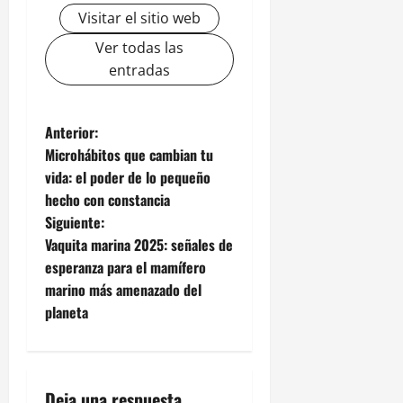
Visitar el sitio web
Ver todas las
entradas
N
Anterior:
Microhábitos que cambian tu
a
vida: el poder de lo pequeño
hecho con constancia
v
Siguiente:
e
Vaquita marina 2025: señales de
esperanza para el mamífero
g
marino más amenazado del
planeta
a
c
Deja una respuesta