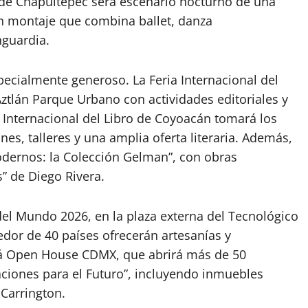
 de Chapultepec
será escenario nocturno de una
un montaje que combina ballet, danza
guardia.
pecialmente generoso. La Feria Internacional del
n Aztlán Parque Urbano con actividades editoriales y
a Internacional del Libro de Coyoacán tomará los
es, talleres y una amplia oferta literaria. Además,
dernos: la Colección Gelman”, con obras
s” de
Diego Rivera
.
 del Mundo 2026, en la plaza externa del Tecnológico
dor de 40 países ofrecerán artesanías y
rá Open House CDMX, que abrirá más de 50
aciones para el Futuro”, incluyendo inmuebles
Carrington
.