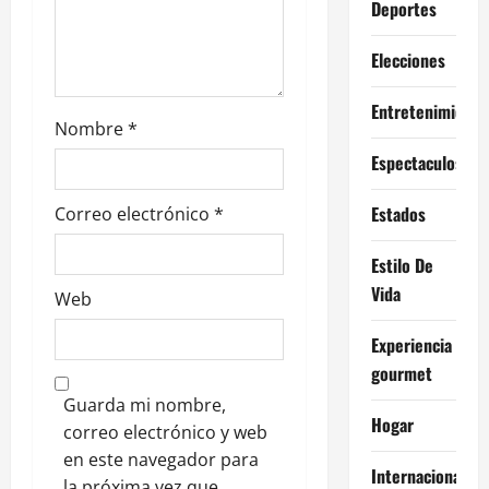
Deportes
r
Elecciones
a
Entretenimiento
d
Nombre
*
a
Espectaculos
s
Estados
Correo electrónico
*
Estilo De
Vida
Web
Experiencia
gourmet
Guarda mi nombre,
Hogar
correo electrónico y web
en este navegador para
Internacional
la próxima vez que