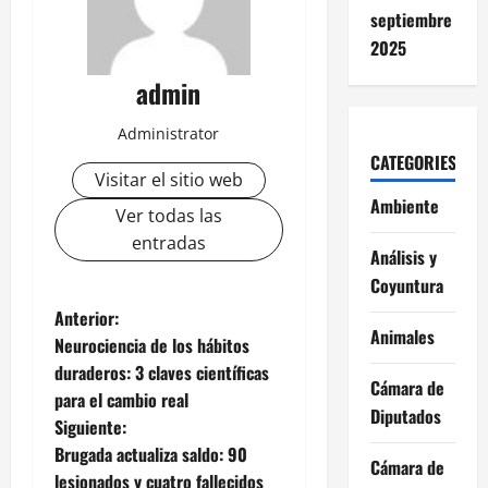
septiembre
2025
admin
Administrator
CATEGORIES
Visitar el sitio web
Ambiente
Ver todas las
entradas
Análisis y
Coyuntura
N
Anterior:
Animales
Neurociencia de los hábitos
a
duraderos: 3 claves científicas
Cámara de
para el cambio real
v
Diputados
Siguiente:
e
Brugada actualiza saldo: 90
Cámara de
lesionados y cuatro fallecidos