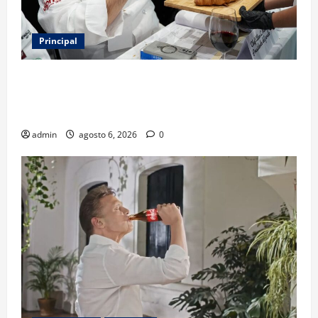
Principal
Expo Pan 2026 llega a CDMX: fechas, chefs
invitados, concursos y cómo asistir al gran evento
de la panadería
admin
agosto 6, 2026
0