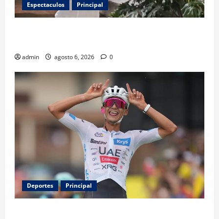
Espectaculos
Principal
Luis Miguel reaparece en comercial tras meses
alejado de los escenarios
admin
agosto 6, 2026
0
Deportes
Principal
Isaac del Toro renueva con UAE Team Emirates hasta