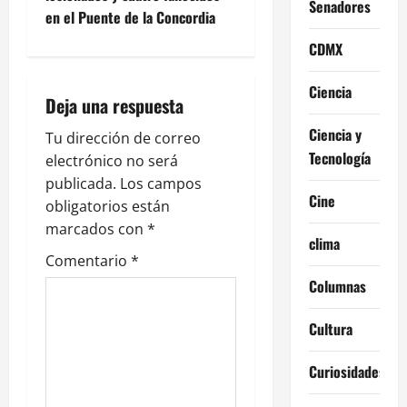
Senadores
g
en el Puente de la Concordia
a
CDMX
c
Ciencia
Deja una respuesta
i
Ciencia y
Tu dirección de correo
Tecnología
ó
electrónico no será
publicada.
Los campos
n
Cine
obligatorios están
marcados con
*
d
clima
Comentario
*
e
Columnas
e
Cultura
n
Curiosidades
t