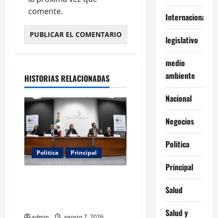
comente.
Internacionales
legislativo
medio
ambiente
HISTORIAS RELACIONADAS
Nacional
Negocios
Politica
Politica
Principal
Principal
Fiscalizarán presupuesto
Salud
judicial con nueva Autoridad
Garante de Transparencia
Salud y
admin
agosto 7, 2026