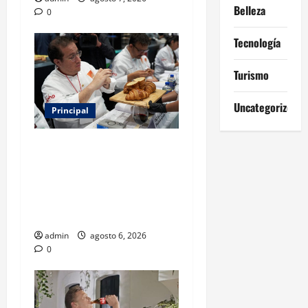
Belleza
0
Tecnología
Turismo
Uncategorized
Principal
Expo Pan 2026 llega a
CDMX: fechas, chefs
invitados, concursos y cómo
asistir al gran evento de la
panadería
admin
agosto 6, 2026
0