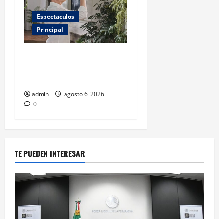
Espectaculos
Principal
Luis Miguel reaparece en
comercial tras meses
alejado de los escenarios
admin
agosto 6, 2026
0
TE PUEDEN INTERESAR