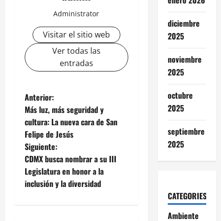
enero 2026
Administrator
diciembre
Visitar el sitio web
2025
Ver todas las
noviembre
entradas
2025
octubre
N
Anterior:
2025
Más luz, más seguridad y
a
cultura: La nueva cara de San
septiembre
Felipe de Jesús
v
2025
Siguiente:
e
CDMX busca nombrar a su III
Legislatura en honor a la
g
inclusión y la diversidad
CATEGORIES
a
Ambiente