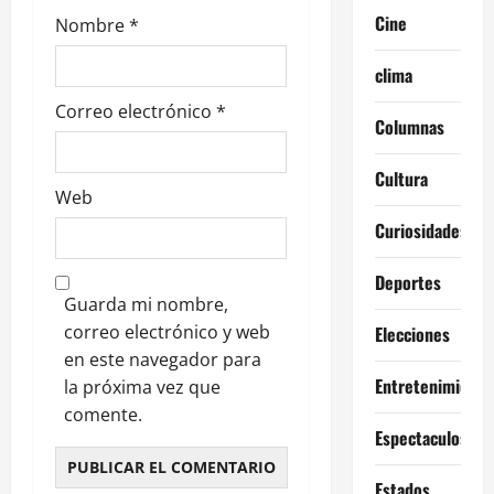
d
Cine
Nombre
*
a
clima
s
Correo electrónico
*
Columnas
Cultura
Web
Curiosidades
Deportes
Guarda mi nombre,
correo electrónico y web
Elecciones
en este navegador para
Entretenimiento
la próxima vez que
comente.
Espectaculos
Estados