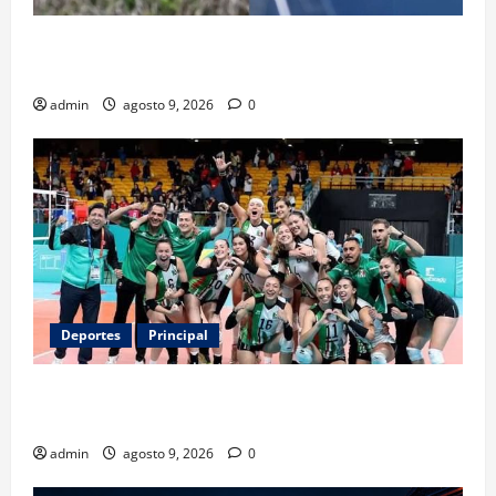
Entre flores y mensajes, Rosario arropa a Messi tras
la muerte de su padre
admin
agosto 9, 2026
0
Deportes
Principal
Los retos que esperan a los atletas mexicanos
rumbo a Los Ángeles 2028
admin
agosto 9, 2026
0