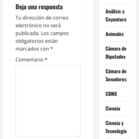
c
Deja una respuesta
Análisis y
i
Tu dirección de correo
Coyuntura
ó
electrónico no será
publicada.
Los campos
Animales
n
obligatorios están
Cámara de
marcados con
*
d
Diputados
Comentario
*
e
Cámara de
e
Senadores
n
CDMX
t
Ciencia
r
Ciencia y
a
Tecnología