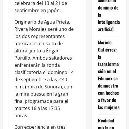
acelera el
celebrará del 13 al 21 de
dominio de
septiembre en Japón.
la
inteligencia
Originario de Agua Prieta,
artificial
Rivera Morales será uno de
los dos representantes
Mariela
mexicanos en salto de
Gutiérrez:
altura, junto a Édgar
la
Portillo. Ambos saltadores
transforma
enfrentarán la ronda
ción en el
clasificatoria el domingo 14
Edomex se
de septiembre a las 2:40
demuestra
p.m. (hora de Sonora), con
con hechos
la mira puesta en la gran
a favor de
final programada para el
las mujeres
martes 16 a las 17:35
horas.
Realidad
Con experiencia en tres
mixta en