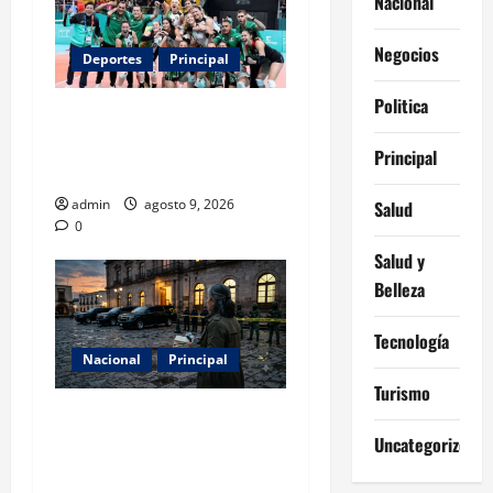
Nacional
Negocios
Deportes
Principal
Politica
Los retos que esperan a los
atletas mexicanos rumbo a
Principal
Los Ángeles 2028
admin
agosto 9, 2026
Salud
0
Salud y
Belleza
Tecnología
Nacional
Principal
Turismo
Con 31 detenidos en el caso
Uncategorized
Manzo, la sombra del
complot no cede