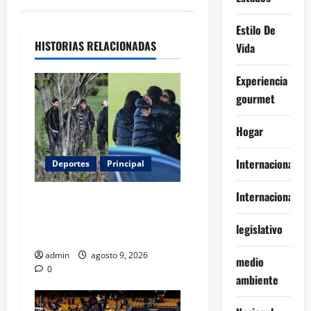
Estilo De
HISTORIAS RELACIONADAS
Vida
Experiencia
gourmet
Hogar
Internacional
Deportes
Principal
Internacionales
Entre flores y mensajes,
Rosario arropa a Messi tras
legislativo
la muerte de su padre
admin
agosto 9, 2026
medio
0
ambiente