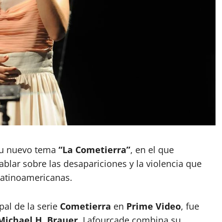
 su nuevo tema
“La Cometierra”
, en el que
blar sobre las desapariciones y la violencia que
atinoamericanas.
pal de la serie
Cometierra
en
Prime Video
, fue
Michael H. Brauer
. Lafourcade combina su