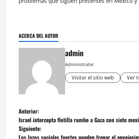
problemas que siguen presentes en México y 
ACERCA DEL AUTOR
admin
Administrator
Visitar el sitio web
Ver t
N
Anterior:
Israel intercepta flotilla rumbo a Gaza con siete mex
a
Siguiente:
v
Los lazos sociales fuertes pueden frenar el envejecim