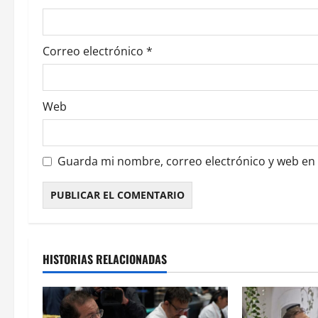
n
t
Correo electrónico
*
r
a
Web
d
a
Guarda mi nombre, correo electrónico y web en
s
HISTORIAS RELACIONADAS