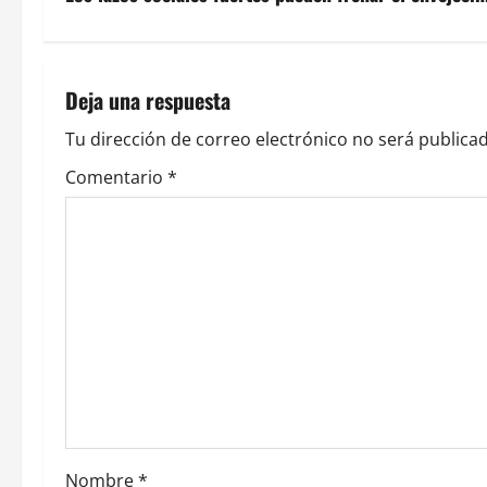
e
g
Deja una respuesta
a
Tu dirección de correo electrónico no será publicad
c
Comentario
*
i
ó
n
d
e
e
Nombre
*