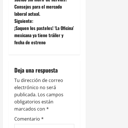
Consejos para el mercado
v
laboral actual.
e
Siguiente:
¡Saquen los pasteles! ‘La Oficina’
g
mexicana ya tiene tráiler y
fecha de estreno
a
c
i
Deja una respuesta
ó
Tu dirección de correo
electrónico no será
n
publicada.
Los campos
obligatorios están
d
marcados con
*
e
Comentario
*