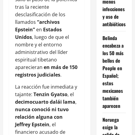
menos
tras la reciente
infecciones
desclasificación de los
y uso de
llamados
“archivos
antibióticos
Epstein”
en
Estados
Unidos
, luego de que el
Belinda
nombre y el entorno
encabeza a
administrativo del líder
los 50 más
espiritual tibetano
bellos de
aparecieran
en más de 150
People en
registros judiciales
.
Español;
estos
La reacción fue inmediata y
mexicanos
tajante:
Tenzin Gyatso
, el
también
decimocuarto dalái lama
,
aparecen
nunca conoció ni tuvo
relación alguna con
Noruega
Jeffrey Epstein
, el
exige la
financiero acusado de
salida de