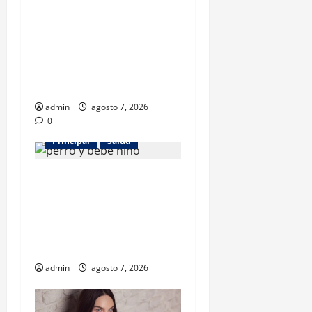
Los gatos también pueden
ser terapeutas: estudio
revela beneficios para niños
con discapacidades del
desarrollo
admin
agosto 7, 2026
0
Principal
Salud
¿Tener un perro ayuda a
proteger la salud de los
niños? Un estudio revela
menos infecciones y uso de
antibióticos
admin
agosto 7, 2026