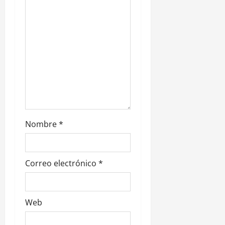
e
n
t
r
a
d
Nombre
*
a
s
Correo electrónico
*
Web