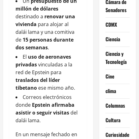
Un
presupuesto de un
Cámara de
millón de dólares
Senadores
destinado a
renovar una
vivienda
para alojar al
CDMX
dalái lama y una comitiva
Ciencia
de
15 personas durante
dos semanas
.
Ciencia y
El
uso de aeronaves
Tecnología
privadas
vinculadas a la
red de Epstein para
Cine
traslados del líder
tibetano
ese mismo año.
clima
Correos electrónicos
donde
Epstein afirmaba
Columnas
asistir o seguir visitas
del
Cultura
dalái lama.
En un mensaje fechado en
Curiosidades