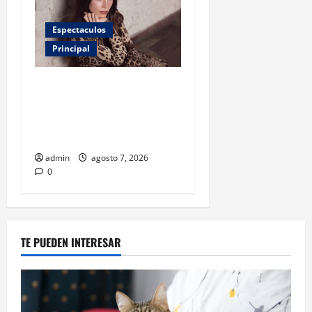
Espectaculos
Principal
Belinda encabeza a los 50
más bellos de People en
Español; estos mexicanos
también aparecen
admin
agosto 7, 2026
0
TE PUEDEN INTERESAR