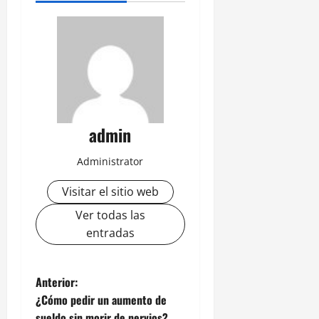
admin
Administrator
Visitar el sitio web
Ver todas las
entradas
N
Anterior:
¿Cómo pedir un aumento de
a
sueldo sin morir de nervios?