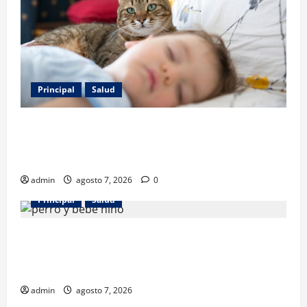
Principal
Salud
Los gatos también pueden ser terapeutas: estudio
revela beneficios para niños con discapacidades del
desarrollo
admin
agosto 7, 2026
0
Principal
Salud
¿Tener un perro ayuda a proteger la salud de los
niños? Un estudio revela menos infecciones y uso
de antibióticos
admin
agosto 7, 2026