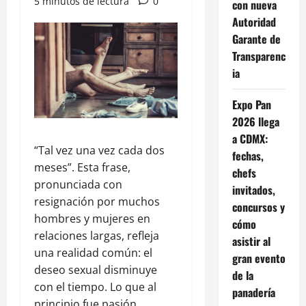
5 minutos de lectura
0
con nueva
Autoridad
Garante de
Transparenc
ia
Expo Pan
2026 llega
a CDMX:
“Tal vez una vez cada dos
fechas,
meses”. Esta frase,
chefs
pronunciada con
invitados,
resignación por muchos
concursos y
hombres y mujeres en
cómo
relaciones largas, refleja
asistir al
una realidad común: el
gran evento
deseo sexual disminuye
de la
con el tiempo. Lo que al
panadería
principio fue pasión