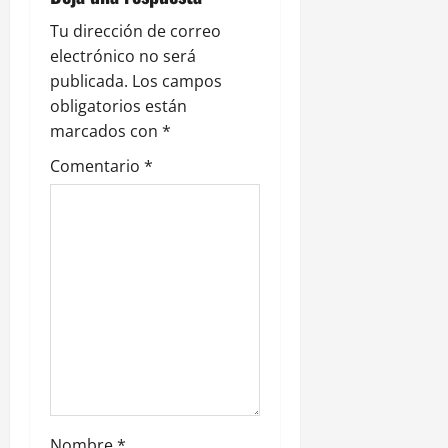
ó
Tu dirección de correo
electrónico no será
n
publicada.
Los campos
obligatorios están
d
marcados con
*
e
Comentario
*
e
n
t
r
a
d
Nombre
*