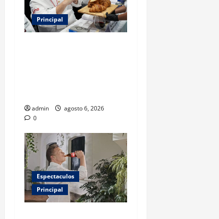
Principal
Expo Pan 2026 llega a
CDMX: fechas, chefs
invitados, concursos y cómo
asistir al gran evento de la
panadería
admin
agosto 6, 2026
0
Espectaculos
Principal
Luis Miguel reaparece en