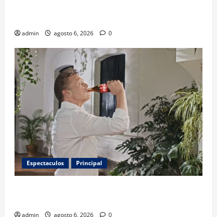
invitados, concursos y cómo asistir al gran evento
de la panadería
admin
agosto 6, 2026
0
Espectaculos
Principal
Luis Miguel reaparece en comercial tras meses
alejado de los escenarios
admin
agosto 6, 2026
0