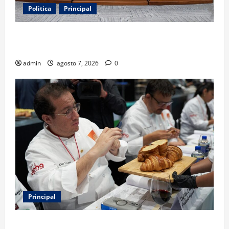
Politica
Principal
Fiscalizarán presupuesto judicial con nueva
Autoridad Garante de Transparencia
admin
agosto 7, 2026
0
Principal
Expo Pan 2026 llega a CDMX: fechas, chefs