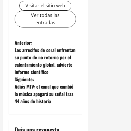
Visitar el sitio web
Ver todas las
entradas
N
Anterior:
Los arrecifes de coral enfrentan
a
su punto de no retorno por el
calentamiento global, advierte
v
informe científico
e
Siguiente:
Adiós MTV: el canal que cambió
g
la música apagará su señal tras
44 años de historia
a
c
i
Deja una respuesta