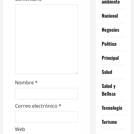
ambiente
e
Nacional
e
n
Negocios
t
Politica
r
Principal
a
Salud
d
Nombre
*
Salud y
a
Belleza
s
Correo electrónico
*
Tecnología
Turismo
Web