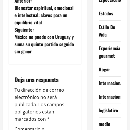
N
Anterior:
Bienestar espiritual, emocional
a
Estados
e intelectual: claves para un
equilibrio vital
v
Estilo De
Siguiente:
Vida
e
México no puede con Uruguay y
suma su quinto partido seguido
Experiencia
g
sin ganar
gourmet
a
Hogar
c
Deja una respuesta
Internacional
i
Tu dirección de correo
Internacionales
ó
electrónico no será
publicada.
Los campos
n
legislativo
obligatorios están
marcados con
*
d
medio
Comentario
*