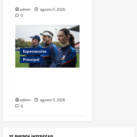
FIFA?
admin
agosto 5, 2026
0
Espectaculos
Principal
Ted Lasso regresa con el
nuevo equipo femenil del
AFC Richmond
admin
agosto 5, 2026
0