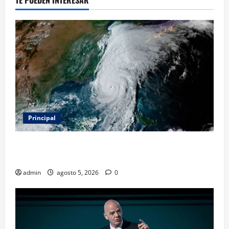
TE PUEDEN INTERESAR
Principal
Evacuar en avión privado por un huracán: el nuevo
servicio que divide opiniones en Estados Unidos
admin
agosto 5, 2026
0