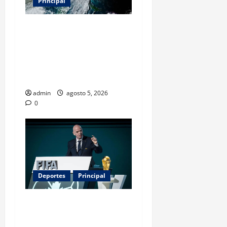
Principal
Evacuar en avión privado
por un huracán: el nuevo
servicio que divide
opiniones en Estados
Unidos
admin
agosto 5, 2026
0
Deportes
Principal
Infantino y el Mundial 2030:
¿una jugada para seguir en