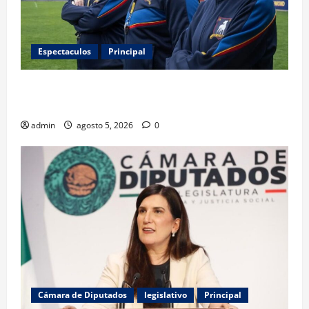
Espectaculos
Principal
Ted Lasso regresa con el nuevo equipo femenil del
AFC Richmond
admin
agosto 5, 2026
0
Cámara de Diputados
legislativo
Principal