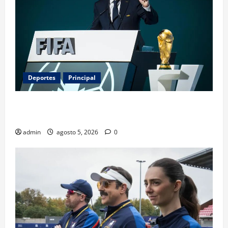
Deportes
Principal
Infantino y el Mundial 2030: ¿una jugada para
seguir en FIFA?
admin
agosto 5, 2026
0