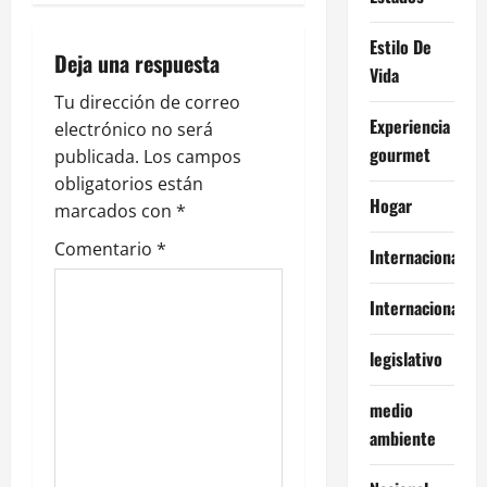
a
Estilo De
Deja una respuesta
c
Vida
Tu dirección de correo
i
Experiencia
electrónico no será
gourmet
ó
publicada.
Los campos
obligatorios están
n
Hogar
marcados con
*
d
Comentario
*
Internacional
e
Internacionales
e
legislativo
n
medio
t
ambiente