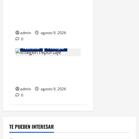
Los retos que esperan a los
atletas mexicanos rumbo a
Los Ángeles 2028
admin
agosto 9, 2026
0
Nacional
Principal
Con 31 detenidos en el caso
Manzo, la sombra del
complot no cede
admin
agosto 9, 2026
0
TE PUEDEN INTERESAR