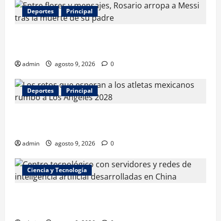
Deportes
Principal
Entre flores y mensajes, Rosario arropa a Messi tras
la muerte de su padre
admin
agosto 9, 2026
0
Deportes
Principal
Los retos que esperan a los atletas mexicanos
rumbo a Los Ángeles 2028
admin
agosto 9, 2026
0
Ciencia y Tecnología
La embestida silenciosa: China acelera el dominio de
la inteligencia artificial