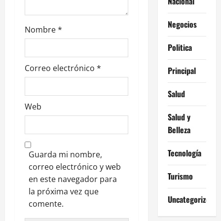
r
Nacional
a
Negocios
Nombre
*
d
Politica
a
Correo electrónico
*
Principal
s
Salud
Web
Salud y
Belleza
Tecnología
Guarda mi nombre,
correo electrónico y web
Turismo
en este navegador para
la próxima vez que
Uncategorized
comente.