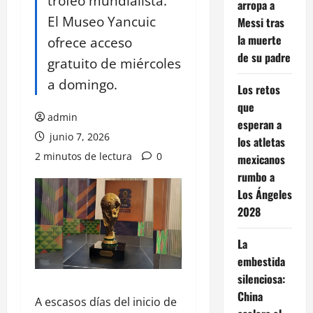
trofeo mundialista.
arropa a
El Museo Yancuic
Messi tras
la muerte
ofrece acceso
de su padre
gratuito de miércoles
a domingo.
Los retos
que
admin
esperan a
junio 7, 2026
los atletas
2 minutos de lectura
0
mexicanos
rumbo a
Los Ángeles
2028
La
embestida
silenciosa:
China
A escasos días del inicio de