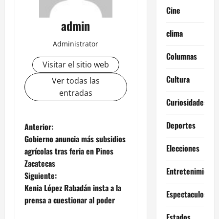
Cine
admin
clima
Administrator
Columnas
Visitar el sitio web
Cultura
Ver todas las
entradas
Curiosidades
N
Deportes
Anterior:
Gobierno anuncia más subsidios
a
Elecciones
agrícolas tras feria en Pinos
Zacatecas
v
Entretenimiento
Siguiente:
e
Kenia López Rabadán insta a la
Espectaculos
prensa a cuestionar al poder
g
Estados