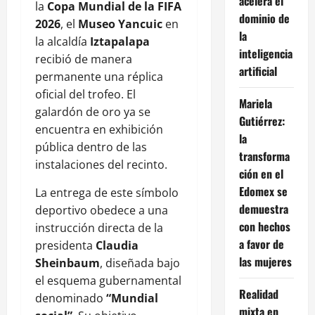
acelera el
la
Copa Mundial de la FIFA
dominio de
2026
, el
Museo Yancuic
en
la
la alcaldía
Iztapalapa
inteligencia
recibió de manera
artificial
permanente una réplica
oficial del trofeo. El
Mariela
galardón de oro ya se
Gutiérrez:
encuentra en exhibición
la
pública dentro de las
transforma
instalaciones del recinto.
ción en el
Edomex se
La entrega de este símbolo
demuestra
deportivo obedece a una
con hechos
instrucción directa de la
a favor de
presidenta
Claudia
las mujeres
Sheinbaum
, diseñada bajo
el esquema gubernamental
Realidad
denominado
“Mundial
mixta en