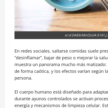
xr:d:DAE6rMnOzUA:5141,j
En redes sociales, saltarse comidas suele pr
“desinflamar”, bajar de peso o mejorar la salu
muestra un panorama mucho más matizado: n
de forma caótica, y los efectos varían según l
persona.
El cuerpo humano está diseñado para adaptar
durante ayunos controlados se activan proces
energía y mecanismos de limpieza celular. Es