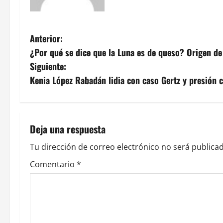
N
Anterior:
¿Por qué se dice que la Luna es de queso? Origen de
a
Siguiente:
v
Kenia López Rabadán lidia con caso Gertz y presión 
e
g
Deja una respuesta
a
Tu dirección de correo electrónico no será publicad
c
Comentario
*
i
ó