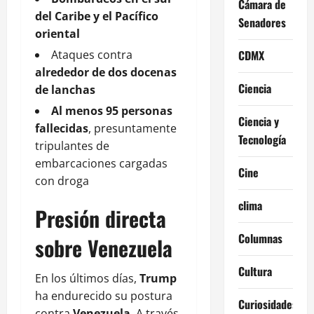
Cámara de
del Caribe y el Pacífico
Senadores
oriental
Ataques contra
CDMX
alrededor de dos docenas
Ciencia
de lanchas
Al menos 95 personas
Ciencia y
fallecidas
, presuntamente
Tecnología
tripulantes de
embarcaciones cargadas
Cine
con droga
clima
Presión directa
Columnas
sobre Venezuela
Cultura
En los últimos días,
Trump
ha endurecido su postura
Curiosidades
contra
Venezuela
. A través