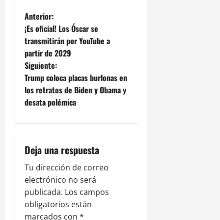
N
Anterior:
¡Es oficial! Los Óscar se
a
transmitirán por YouTube a
partir de 2029
v
Siguiente:
e
Trump coloca placas burlonas en
los retratos de Biden y Obama y
g
desata polémica
a
c
Deja una respuesta
i
Tu dirección de correo
ó
electrónico no será
publicada.
Los campos
n
obligatorios están
marcados con
*