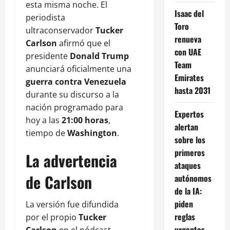
esta misma noche. El
Isaac del
periodista
Toro
ultraconservador
Tucker
renueva
Carlson
afirmó que el
con UAE
presidente
Donald Trump
Team
anunciará oficialmente una
Emirates
guerra contra Venezuela
hasta 2031
durante su discurso a la
nación programado para
Expertos
hoy a las
21:00 horas
,
alertan
tiempo de
Washington
.
sobre los
primeros
La advertencia
ataques
de Carlson
autónomos
de la IA:
piden
La versión fue difundida
reglas
por el propio
Tucker
urgentes
Carlson
en el pódcast