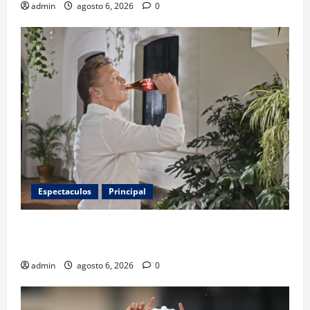
admin
agosto 6, 2026
0
Espectaculos
Principal
Luis Miguel reaparece en comercial tras meses
alejado de los escenarios
admin
agosto 6, 2026
0