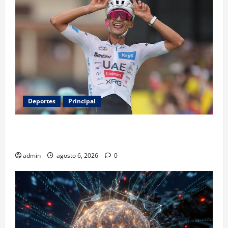
Deportes
Principal
Isaac del Toro renueva con UAE Team Emirates hasta
2031
admin
agosto 6, 2026
0