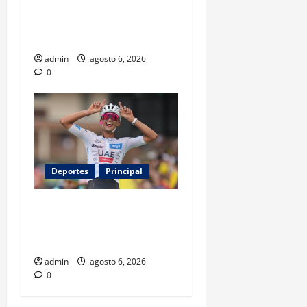
Luis Miguel reaparece en
comercial tras meses
alejado de los escenarios
admin
agosto 6, 2026
0
Deportes
Principal
Isaac del Toro renueva con
UAE Team Emirates hasta
2031
admin
agosto 6, 2026
0