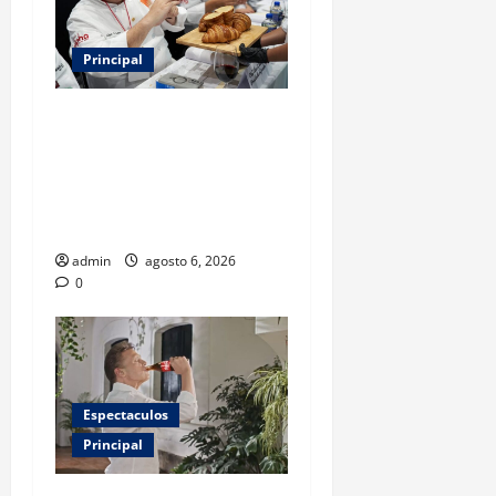
Principal
Expo Pan 2026 llega a
CDMX: fechas, chefs
invitados, concursos y cómo
asistir al gran evento de la
panadería
admin
agosto 6, 2026
0
Espectaculos
Principal