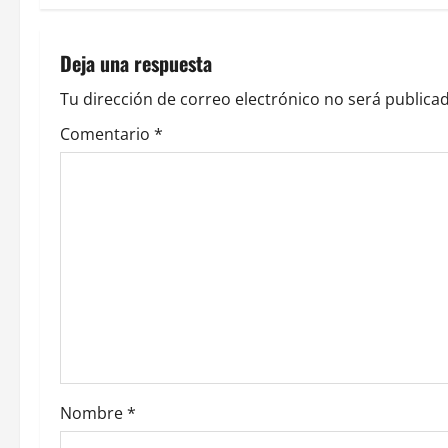
e
g
Deja una respuesta
a
Tu dirección de correo electrónico no será publicad
c
Comentario
*
i
ó
n
d
e
e
Nombre
*
n