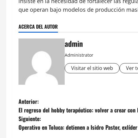
insiste en la necesidad de fortalecer las reg
que operan bajo modelos de producción masi
ACERCA DEL AUTOR
admin
Administrator
Visitar el sitio web
Ver t
N
Anterior:
El regreso del hobby terapéutico: volver a crear con
a
Siguiente:
v
Operativo en Toluca: detienen a Isidro Pastor, exlíde