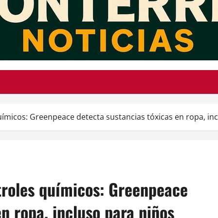
químicos: Greenpeace detecta sustancias tóxicas en ropa, in
ntroles químicos: Greenpeace
n ropa, incluso para niños