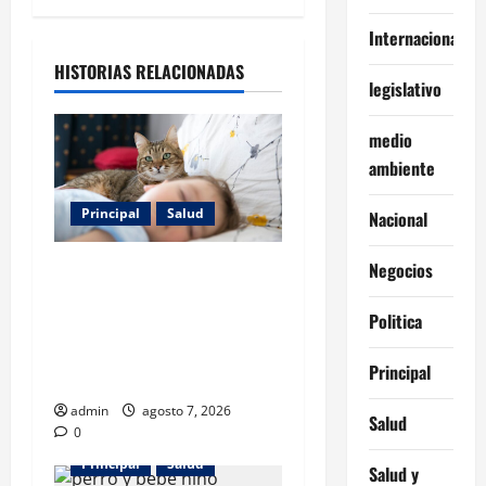
Internacionales
HISTORIAS RELACIONADAS
legislativo
medio
ambiente
Principal
Salud
Nacional
Los gatos también pueden
Negocios
ser terapeutas: estudio
Politica
revela beneficios para niños
con discapacidades del
Principal
desarrollo
admin
agosto 7, 2026
Salud
0
Principal
Salud
Salud y