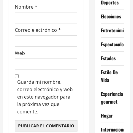
Deportes
d
Nombre
*
a
Elecciones
s
Correo electrónico
*
Entretenimiento
Espectaculos
Web
Estados
Estilo De
Vida
Guarda mi nombre,
correo electrónico y web
Experiencia
en este navegador para
gourmet
la próxima vez que
comente.
Hogar
Internacional