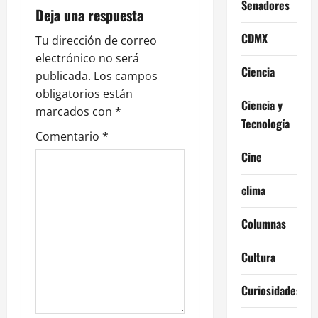
c
Senadores
Deja una respuesta
i
CDMX
Tu dirección de correo
ó
electrónico no será
Ciencia
publicada.
Los campos
n
obligatorios están
Ciencia y
marcados con
*
d
Tecnología
Comentario
*
e
Cine
e
clima
n
Columnas
t
Cultura
r
Curiosidades
a