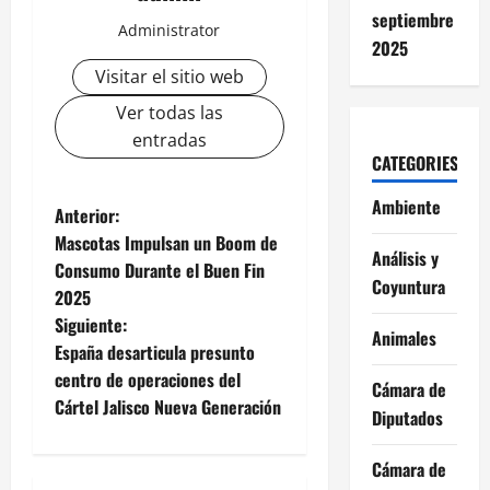
septiembre
Administrator
2025
Visitar el sitio web
Ver todas las
entradas
CATEGORIES
Ambiente
N
Anterior:
Mascotas Impulsan un Boom de
a
Análisis y
Consumo Durante el Buen Fin
Coyuntura
2025
v
Siguiente:
Animales
e
España desarticula presunto
centro de operaciones del
Cámara de
g
Cártel Jalisco Nueva Generación
Diputados
a
Cámara de