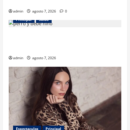
desarrollo
admin
agosto 7, 2026
0
Principal
Salud
¿Tener un perro ayuda a proteger la salud de los
niños? Un estudio revela menos infecciones y uso
de antibióticos
admin
agosto 7, 2026
Espectaculos
Principal