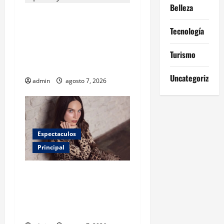
Belleza
¿Tener un perro ayuda a
proteger la salud de los
Tecnología
niños? Un estudio revela
menos infecciones y uso de
Turismo
antibióticos
Uncategorized
admin
agosto 7, 2026
Espectaculos
Principal
Belinda encabeza a los 50
más bellos de People en
Español; estos mexicanos
también aparecen