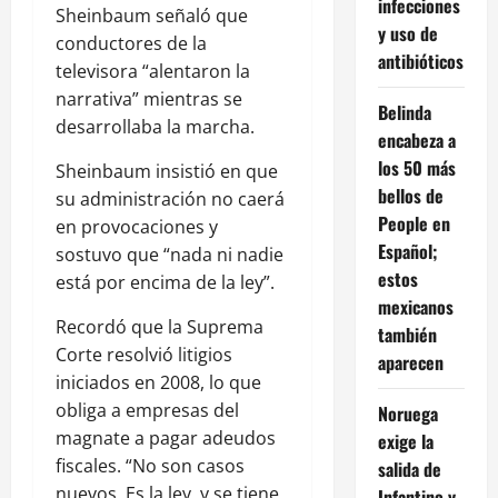
infecciones
Sheinbaum señaló que
y uso de
conductores de la
antibióticos
televisora “alentaron la
narrativa” mientras se
Belinda
desarrollaba la marcha.
encabeza a
los 50 más
Sheinbaum insistió en que
bellos de
su administración no caerá
People en
en provocaciones y
Español;
sostuvo que “nada ni nadie
estos
está por encima de la ley”.
mexicanos
Recordó que la Suprema
también
Corte resolvió litigios
aparecen
iniciados en 2008, lo que
obliga a empresas del
Noruega
magnate a pagar adeudos
exige la
fiscales. “No son casos
salida de
nuevos. Es la ley, y se tiene
Infantino y