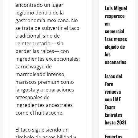
encontrado un lugar
Luis Miguel
legítimo dentro de la
reaparece
gastronomía mexicana. No
en
se trata de subvertir el taco
comercial
tradicional, sino de
tras meses
reinterpretarlo —sin
alejado de
perder las raíces— con
los
ingredientes excepcionales:
escenarios
carne wagyu de
marmoleado intenso,
Isaac del
mariscos premium como
Toro
langosta y preparaciones
renueva
artesanales de
con UAE
ingredientes ancestrales
Team
como el huitlacoche.
Emirates
hasta 2031
El taco sigue siendo un
Expertos
símbolo de accesibilidad y