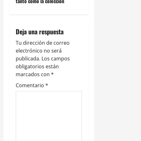
tanto como la colección
a
c
i
Deja una respuesta
ó
Tu dirección de correo
electrónico no será
n
publicada.
Los campos
obligatorios están
d
marcados con
*
e
Comentario
*
e
n
t
r