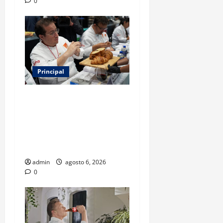
0
Principal
Expo Pan 2026 llega a
CDMX: fechas, chefs
invitados, concursos y cómo
asistir al gran evento de la
panadería
admin
agosto 6, 2026
0