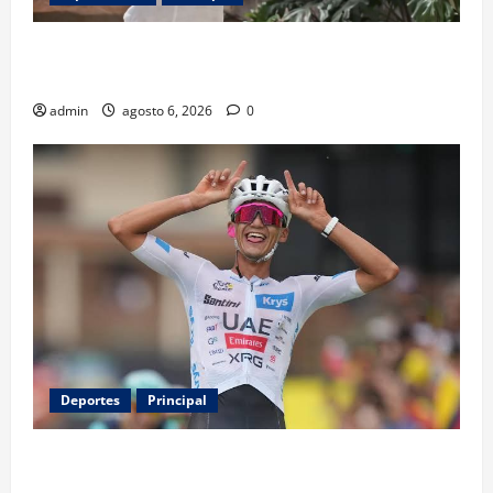
Luis Miguel reaparece en comercial tras meses
alejado de los escenarios
admin
agosto 6, 2026
0
Deportes
Principal
Isaac del Toro renueva con UAE Team Emirates hasta
2031