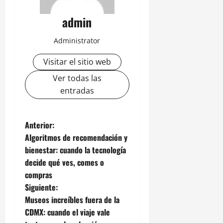
admin
Administrator
Visitar el sitio web
Ver todas las
entradas
N
Anterior:
Algoritmos de recomendación y
a
bienestar: cuando la tecnología
decide qué ves, comes o
v
compras
e
Siguiente:
Museos increíbles fuera de la
g
CDMX: cuando el viaje vale