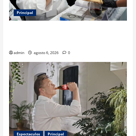
Principal
Expo Pan 2026 llega a CDMX: fechas, chefs
invitados, concursos y cómo asistir al gran evento
de la panadería
admin
agosto 6, 2026
0
Espectaculos
Principal