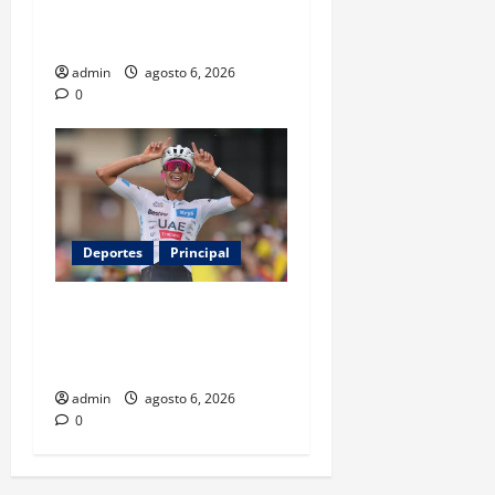
comercial tras meses
alejado de los escenarios
admin
agosto 6, 2026
0
Deportes
Principal
Isaac del Toro renueva con
UAE Team Emirates hasta
2031
admin
agosto 6, 2026
0