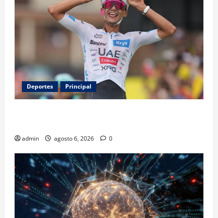
Deportes
Principal
Isaac del Toro renueva con UAE Team Emirates hasta
2031
admin
agosto 6, 2026
0