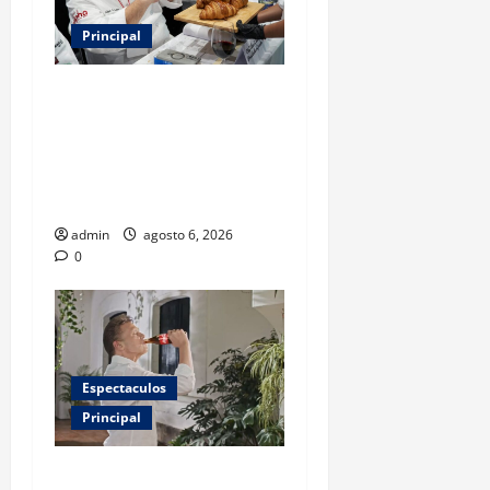
Principal
Expo Pan 2026 llega a
CDMX: fechas, chefs
invitados, concursos y cómo
asistir al gran evento de la
panadería
admin
agosto 6, 2026
0
Espectaculos
Principal
Luis Miguel reaparece en