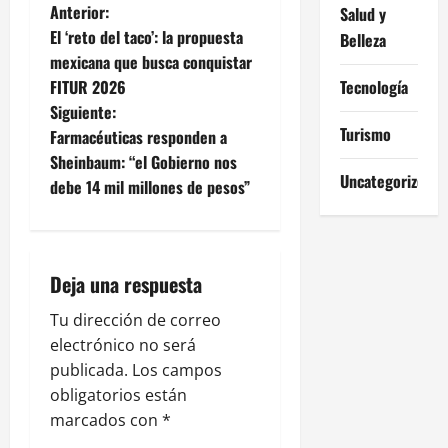
N
Anterior:
Salud y
El ‘reto del taco’: la propuesta
Belleza
a
mexicana que busca conquistar
FITUR 2026
Tecnología
v
Siguiente:
Turismo
e
Farmacéuticas responden a
Sheinbaum: “el Gobierno nos
g
Uncategorized
debe 14 mil millones de pesos”
a
c
Deja una respuesta
i
Tu dirección de correo
ó
electrónico no será
publicada.
Los campos
n
obligatorios están
marcados con
*
d