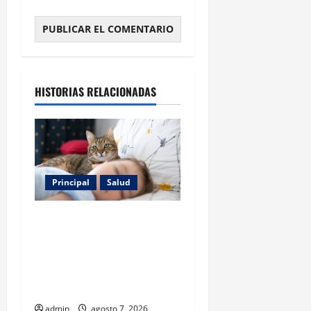
HISTORIAS RELACIONADAS
Principal
Salud
Los gatos también pueden
ser terapeutas: estudio
revela beneficios para niños
con discapacidades del
desarrollo
admin
agosto 7, 2026