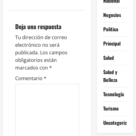
a
Nacional
c
Negocios
i
Deja una respuesta
Politica
ó
Tu dirección de correo
Principal
electrónico no será
n
publicada.
Los campos
Salud
obligatorios están
d
marcados con
*
Salud y
e
Comentario
*
Belleza
e
Tecnología
n
Turismo
t
Uncategorized
r