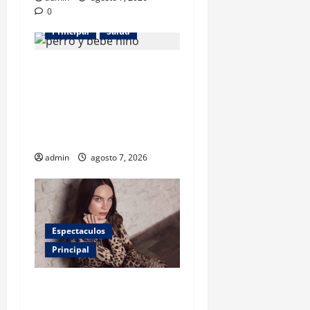
0
Principal
Salud
¿Tener un perro ayuda a
proteger la salud de los
niños? Un estudio revela
menos infecciones y uso de
antibióticos
admin
agosto 7, 2026
Espectaculos
Principal
Belinda encabeza a los 50
más bellos de People en