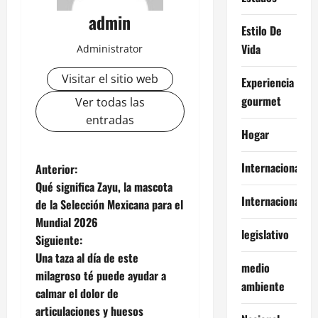
admin
Estilo De
Vida
Administrator
Visitar el sitio web
Experiencia
gourmet
Ver todas las
entradas
Hogar
N
Internacional
Anterior:
Qué significa Zayu, la mascota
a
Internacionales
de la Selección Mexicana para el
Mundial 2026
v
legislativo
Siguiente:
e
Una taza al día de este
medio
milagroso té puede ayudar a
ambiente
g
calmar el dolor de
articulaciones y huesos