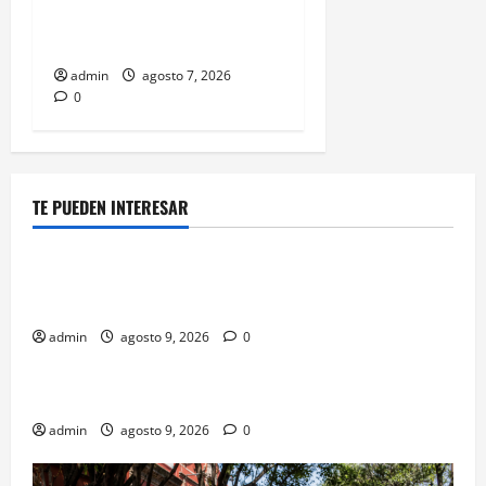
Español; estos mexicanos
también aparecen
admin
agosto 7, 2026
0
TE PUEDEN INTERESAR
Negocios
Negocios de barrio con entrega de última milla en
CDMX
admin
agosto 9, 2026
0
Turismo
Santa María la Ribera: arquitectura y vida de barrio
admin
agosto 9, 2026
0