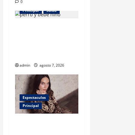
0
Principal
Salud
¿Tener un perro ayuda a
proteger la salud de los
niños? Un estudio revela
menos infecciones y uso de
antibióticos
admin
agosto 7, 2026
Espectaculos
Principal
Belinda encabeza a los 50
más bellos de People en