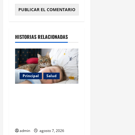
HISTORIAS RELACIONADAS
Principal
Salud
Los gatos también pueden
ser terapeutas: estudio
revela beneficios para niños
con discapacidades del
desarrollo
admin
agosto 7, 2026