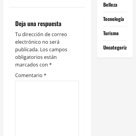
a
Belleza
c
Tecnología
Deja una respuesta
i
Turismo
Tu dirección de correo
ó
electrónico no será
Uncategorized
publicada.
Los campos
n
obligatorios están
marcados con
*
d
Comentario
*
e
e
n
t
r