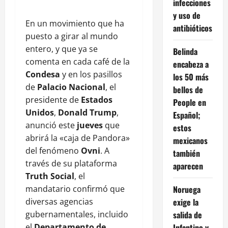
infecciones
y uso de
En un movimiento que ha
antibióticos
puesto a girar al mundo
entero, y que ya se
Belinda
comenta en cada café de la
encabeza a
Condesa
y en los pasillos
los 50 más
de
Palacio Nacional
, el
bellos de
presidente de
Estados
People en
Unidos
,
Donald Trump
,
Español;
anunció este
jueves
que
estos
abrirá la «caja de Pandora»
mexicanos
del fenómeno
Ovni
. A
también
través de su plataforma
aparecen
Truth Social
, el
mandatario confirmó que
Noruega
diversas agencias
exige la
gubernamentales, incluido
salida de
el
Departamento de
Infantino y