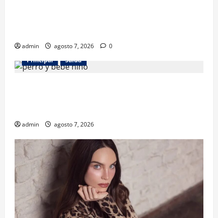
Los gatos también pueden ser terapeutas: estudio
revela beneficios para niños con discapacidades del
desarrollo
admin
agosto 7, 2026
0
Principal
Salud
¿Tener un perro ayuda a proteger la salud de los
niños? Un estudio revela menos infecciones y uso
de antibióticos
admin
agosto 7, 2026