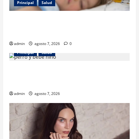
Principal
Salud
Los gatos también pueden ser terapeutas: estudio
revela beneficios para niños con discapacidades del
desarrollo
admin
agosto 7, 2026
0
Principal
Salud
¿Tener un perro ayuda a proteger la salud de los
niños? Un estudio revela menos infecciones y uso
de antibióticos
admin
agosto 7, 2026