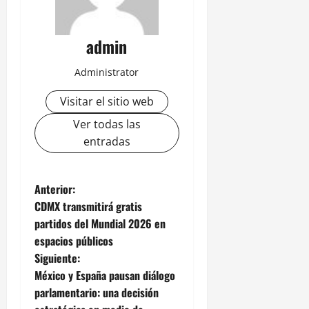
admin
Administrator
Visitar el sitio web
Ver todas las
entradas
N
Anterior:
CDMX transmitirá gratis
a
partidos del Mundial 2026 en
espacios públicos
v
Siguiente:
e
México y España pausan diálogo
parlamentario: una decisión