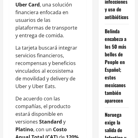
infecciones
Uber Card
, una solución
y uso de
financiera enfocada en
antibióticos
usuarios de las
plataformas de transporte
Belinda
y entrega de comida.
encabeza a
los 50 más
La tarjeta buscará integrar
bellos de
servicios financieros,
People en
recompensas y beneficios
Español;
vinculados al ecosistema
estos
de movilidad y delivery de
mexicanos
Uber y Uber Eats.
también
De acuerdo con las
aparecen
compañías, el producto
estará disponible en
Noruega
versiones
Standard
y
exige la
Platino
, con un
Costo
salida de
Anual Total (CAT)
de
120%
Infantino y