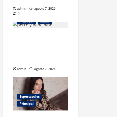
desarrollo
admin
agosto 7, 2026
0
Principal
Salud
¿Tener un perro ayuda a
proteger la salud de los
niños? Un estudio revela
menos infecciones y uso de
antibióticos
admin
agosto 7, 2026
Espectaculos
Principal