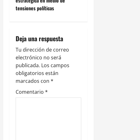
g
estratégica en medio de
tensiones políticas
a
c
i
Deja una respuesta
ó
Tu dirección de correo
electrónico no será
n
publicada.
Los campos
obligatorios están
d
marcados con
*
e
Comentario
*
e
n
t