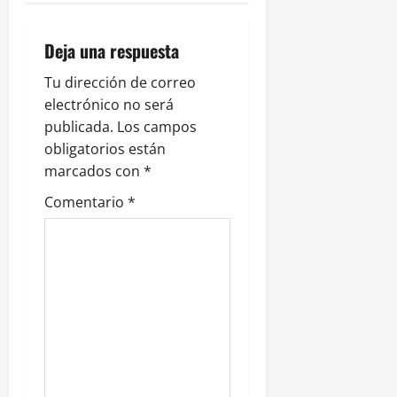
a
c
Deja una respuesta
i
Tu dirección de correo
ó
electrónico no será
publicada.
Los campos
n
obligatorios están
marcados con
*
d
Comentario
*
e
e
n
t
r