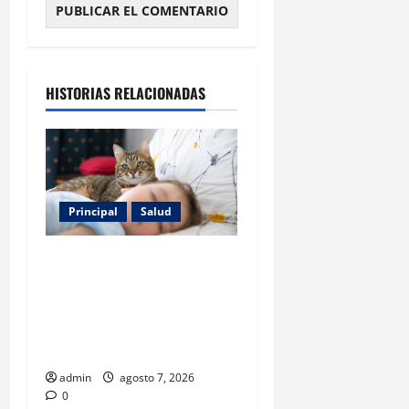
HISTORIAS RELACIONADAS
Principal
Salud
Los gatos también pueden
ser terapeutas: estudio
revela beneficios para niños
con discapacidades del
desarrollo
admin
agosto 7, 2026
0