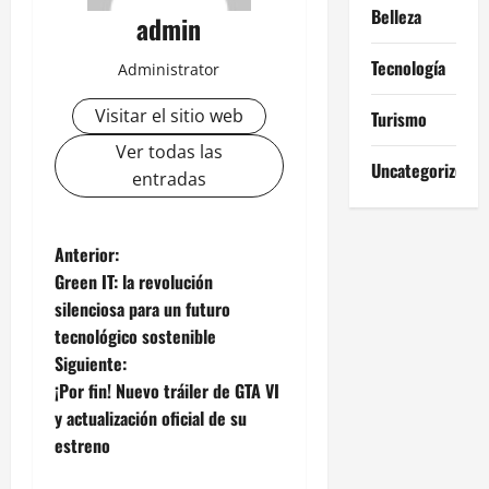
Belleza
admin
Tecnología
Administrator
Visitar el sitio web
Turismo
Ver todas las
Uncategorized
entradas
N
Anterior:
Green IT: la revolución
a
silenciosa para un futuro
tecnológico sostenible
v
Siguiente:
e
¡Por fin! Nuevo tráiler de GTA VI
y actualización oficial de su
g
estreno