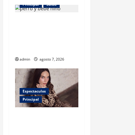
Principal
Salud
¿Tener un perro ayuda a
proteger la salud de los
niños? Un estudio revela
menos infecciones y uso de
antibióticos
admin
agosto 7, 2026
Espectaculos
Principal
Belinda encabeza a los 50
más bellos de People en
Español; estos mexicanos