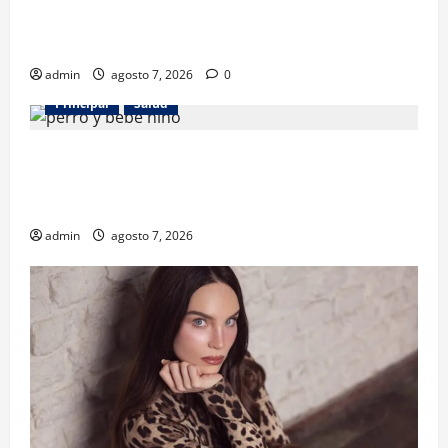
revela beneficios para niños con discapacidades del
desarrollo
admin
agosto 7, 2026
0
Principal
Salud
¿Tener un perro ayuda a proteger la salud de los
niños? Un estudio revela menos infecciones y uso
de antibióticos
admin
agosto 7, 2026