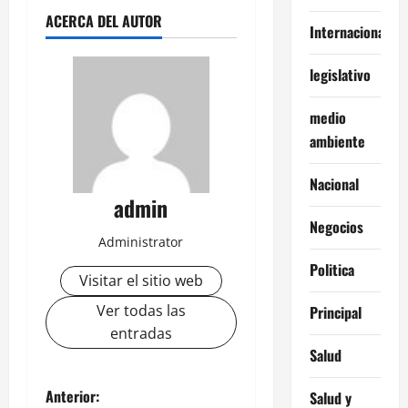
ACERCA DEL AUTOR
Internacionales
legislativo
medio
ambiente
Nacional
admin
Negocios
Administrator
Politica
Visitar el sitio web
Ver todas las
Principal
entradas
Salud
N
Anterior:
Salud y