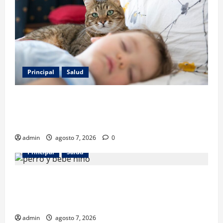
Principal
Salud
Los gatos también pueden ser terapeutas: estudio
revela beneficios para niños con discapacidades del
desarrollo
admin
agosto 7, 2026
0
Principal
Salud
¿Tener un perro ayuda a proteger la salud de los
niños? Un estudio revela menos infecciones y uso
de antibióticos
admin
agosto 7, 2026