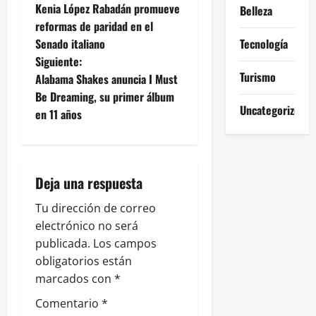
Kenia López Rabadán promueve
Belleza
a
reformas de paridad en el
Senado italiano
Tecnología
v
Siguiente:
Turismo
e
Alabama Shakes anuncia I Must
Be Dreaming, su primer álbum
g
Uncategorized
en 11 años
a
c
Deja una respuesta
i
Tu dirección de correo
ó
electrónico no será
publicada.
Los campos
n
obligatorios están
marcados con
*
d
Comentario
*