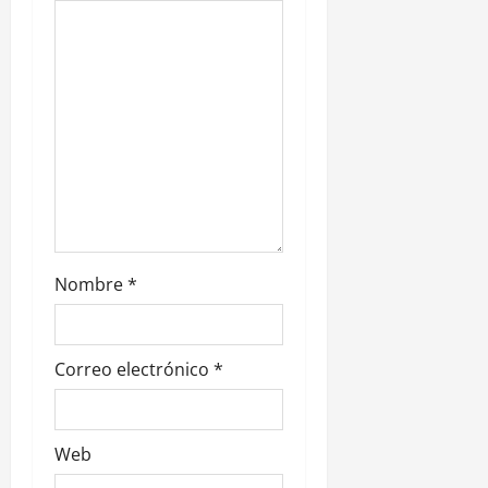
e
e
n
t
r
a
d
Nombre
*
a
s
Correo electrónico
*
Web