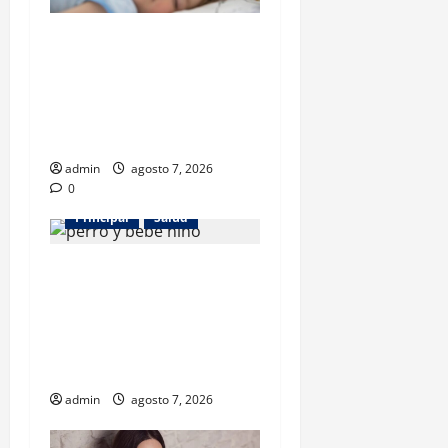
Los gatos también pueden
ser terapeutas: estudio
revela beneficios para niños
con discapacidades del
desarrollo
admin
agosto 7, 2026
0
Principal
Salud
¿Tener un perro ayuda a
proteger la salud de los
niños? Un estudio revela
menos infecciones y uso de
antibióticos
admin
agosto 7, 2026