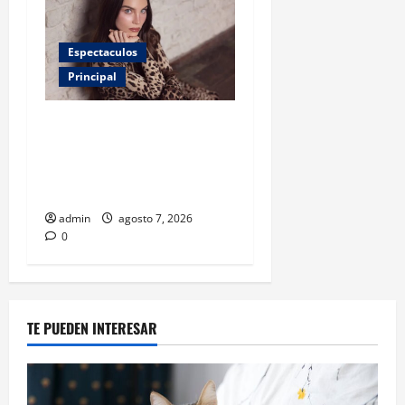
Espectaculos
Principal
Belinda encabeza a los 50
más bellos de People en
Español; estos mexicanos
también aparecen
admin
agosto 7, 2026
0
TE PUEDEN INTERESAR