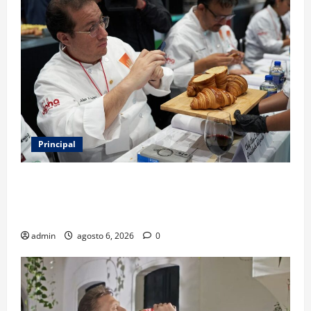
Principal
Expo Pan 2026 llega a CDMX: fechas, chefs
invitados, concursos y cómo asistir al gran evento
de la panadería
admin
agosto 6, 2026
0