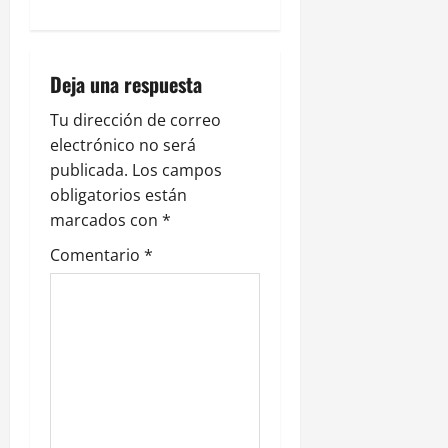
a
c
Deja una respuesta
i
Tu dirección de correo
ó
electrónico no será
publicada.
Los campos
n
obligatorios están
marcados con
*
d
Comentario
*
e
e
n
t