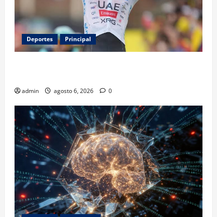
Deportes
Principal
Isaac del Toro renueva con UAE Team Emirates hasta
2031
admin
agosto 6, 2026
0