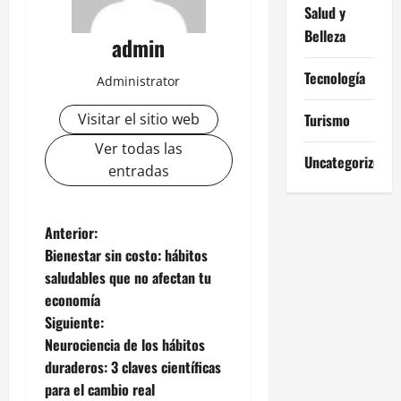
Salud y
Belleza
admin
Tecnología
Administrator
Visitar el sitio web
Turismo
Ver todas las
Uncategorized
entradas
N
Anterior:
Bienestar sin costo: hábitos
a
saludables que no afectan tu
economía
v
Siguiente:
e
Neurociencia de los hábitos
duraderos: 3 claves científicas
g
para el cambio real