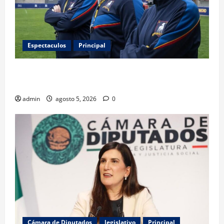
Espectaculos
Principal
Ted Lasso regresa con el nuevo equipo femenil del
AFC Richmond
admin
agosto 5, 2026
0
Cámara de Diputados
legislativo
Principal