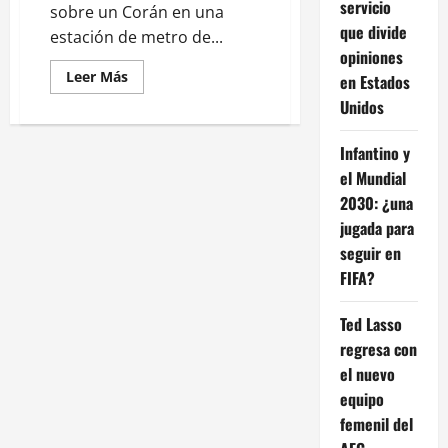
servicio
sobre un Corán en una
que divide
estación de metro de...
opiniones
Leer
Leer Más
en Estados
más
acerca
Unidos
de
Zohran
Mamdani
Infantino y
asume
oficialmente
el Mundial
como
2030: ¿una
alcalde
de
jugada para
Nueva
York
seguir en
FIFA?
Ted Lasso
regresa con
el nuevo
equipo
femenil del