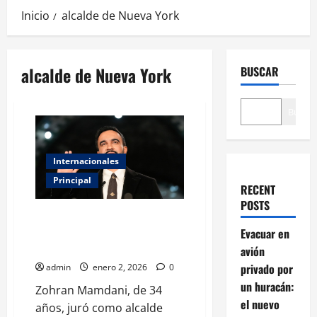
Inicio
alcalde de Nueva York
alcalde de Nueva York
BUSCAR
Buscar
Internacionales
Principal
RECENT
POSTS
Zohran Mamdani asume
oficialmente como alcalde de
Evacuar en
Nueva York
avión
privado por
admin
enero 2, 2026
0
un huracán:
Zohran Mamdani, de 34
el nuevo
años, juró como alcalde