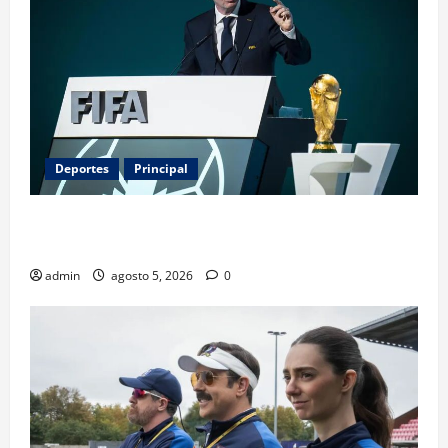
Deportes
Principal
Infantino y el Mundial 2030: ¿una jugada para
seguir en FIFA?
admin
agosto 5, 2026
0