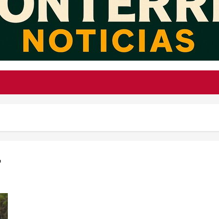
r
“Hay que estar unidos”: AMLO vuelve a escena y presenta su