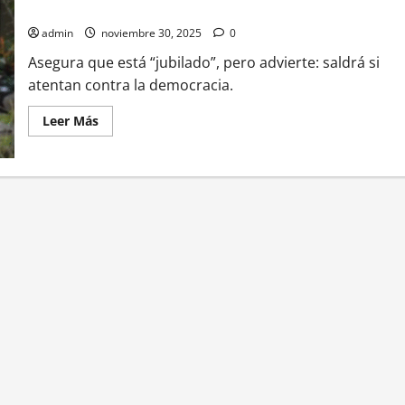
libro Grandeza
admin
noviembre 30, 2025
0
Asegura que está “jubilado”, pero advierte: saldrá si
atentan contra la democracia.
Leer
Leer Más
más
acerca
de
“Hay
que
estar
unidos”:
AMLO
vuelve
a
escena
y
presenta
su
libro
Grandeza