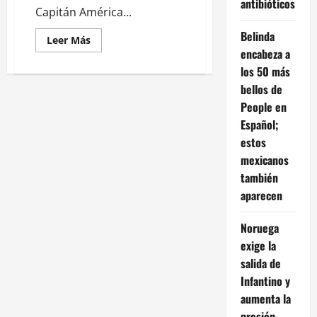
antibióticos
Capitán América...
Belinda
Leer
Leer Más
más
encabeza a
acerca
de
los 50 más
¡Vuelve
bellos de
Steve
Rogers!
People en
Marvel
presenta
Español;
el
primer
estos
teaser
de
mexicanos
Avengers:
también
Doomsday
aparecen
Noruega
exige la
salida de
Infantino y
aumenta la
presión