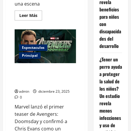
revela
una escena
beneficios
Leer
Leer Más
para niños
más
acerca
con
de
discapacida
Pedro
Pascal
des del
resulta
lesionado
desarrollo
en
Espectaculos
el
Principal
set
¿Tener un
de
Avengers:
perro ayuda
Doomsday:
¡Vuelve Steve Rogers! Marvel
esto
a proteger
se
presenta el primer teaser de
sabe
la salud de
Avengers: Doomsday
los niños?
admin
diciembre 23, 2025
Un estudio
0
revela
Marvel lanzó el primer
menos
teaser de Avengers:
infecciones
Doomsday y confirmó a
y uso de
Chris Evans como un