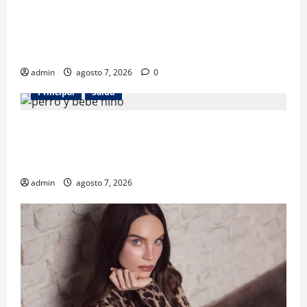
Los gatos también pueden ser terapeutas: estudio
revela beneficios para niños con discapacidades del
desarrollo
admin
agosto 7, 2026
0
Principal
Salud
¿Tener un perro ayuda a proteger la salud de los
niños? Un estudio revela menos infecciones y uso
de antibióticos
admin
agosto 7, 2026