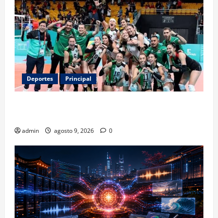
Deportes
Principal
Los retos que esperan a los atletas mexicanos
rumbo a Los Ángeles 2028
admin
agosto 9, 2026
0