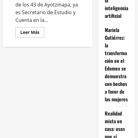
la
de los 43 de Ayotzinapa, ya
inteligencia
es Secretario de Estudio y
artificial
Cuenta en la...
Mariela
Leer
Leer Más
más
Gutiérrez:
acerca
la
de
Vidulfo
transforma
Rosales,
exabogado
ción en el
de
los
Edomex se
43
normalistas,
demuestra
se
con hechos
une
al
a favor de
equipo
de
las mujeres
Hugo
Aguilar
en
Realidad
la
SCJN
mixta en
casa: usos
que sí