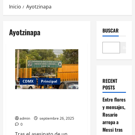
Inicio
Ayotzinapa
Ayotzinapa
BUSCAR
Buscar
RECENT
CDMX
Principal
POSTS
Paro en CCH y Prepas de la
Entre flores
UNAM por muerte de alumno en
y mensajes,
CCH Sur
Rosario
admin
septiembre 26, 2025
arropa a
0
Messi tras
Tras el asesinato de un