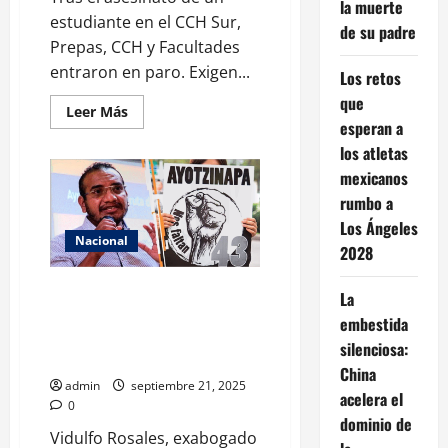
la muerte
estudiante en el CCH Sur,
de su padre
Prepas, CCH y Facultades
entraron en paro. Exigen...
Los retos
que
Leer
Leer Más
más
esperan a
acerca
los atletas
de
Paro
mexicanos
en
CCH
rumbo a
y
Prepas
Los Ángeles
de
Nacional
la
2028
UNAM
por
Vidulfo Rosales, exabogado de
muerte
La
de
los 43 normalistas, se une al
alumno
embestida
equipo de Hugo Aguilar en la
en
silenciosa:
CCH
SCJN
Sur
China
admin
septiembre 21, 2025
acelera el
0
dominio de
Vidulfo Rosales, exabogado