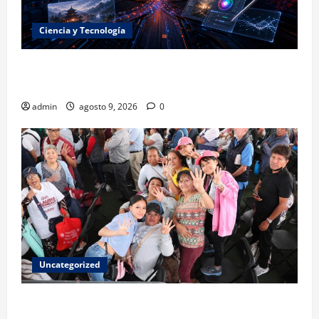
Ciencia y Tecnología
La embestida silenciosa: China acelera el dominio de
la inteligencia artificial
admin
agosto 9, 2026
0
Uncategorized
Mariela Gutiérrez: la transformación en el Edomex