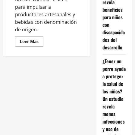
revela
para impulsar a
beneficios
productores artesanales y
para niños
bebidas con denominación
con
de origen.
discapacida
des del
Leer
Leer Más
más
desarrollo
acerca
de
IEPS
¿Tener un
justo:
proponen
perro ayuda
trato
fiscal
a proteger
diferenciado
la salud de
al
mezcal
los niños?
y
destilados
Un estudio
mexicanos
revela
menos
infecciones
y uso de