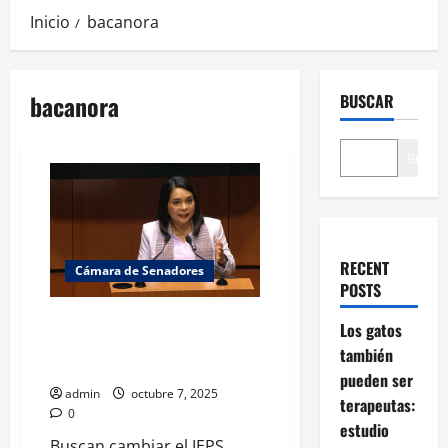
Inicio
bacanora
bacanora
BUSCAR
Buscar
RECENT
Cámara de Senadores
POSTS
IEPS justo: proponen trato
Los gatos
fiscal diferenciado al mezcal y
también
destilados mexicanos
pueden ser
admin
octubre 7, 2025
terapeutas:
0
estudio
Buscan cambiar el IEPS