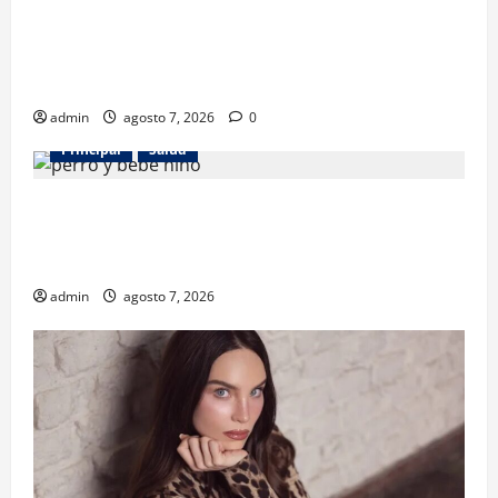
Los gatos también pueden ser terapeutas: estudio
revela beneficios para niños con discapacidades del
desarrollo
admin
agosto 7, 2026
0
Principal
Salud
¿Tener un perro ayuda a proteger la salud de los
niños? Un estudio revela menos infecciones y uso
de antibióticos
admin
agosto 7, 2026