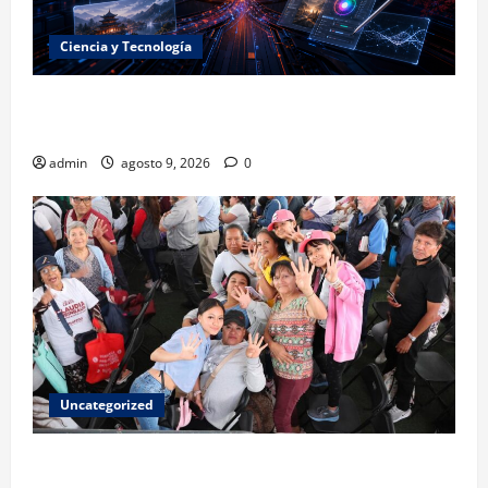
Ciencia y Tecnología
La embestida silenciosa: China acelera el dominio de
la inteligencia artificial
admin
agosto 9, 2026
0
Uncategorized
Mariela Gutiérrez: la transformación en el Edomex