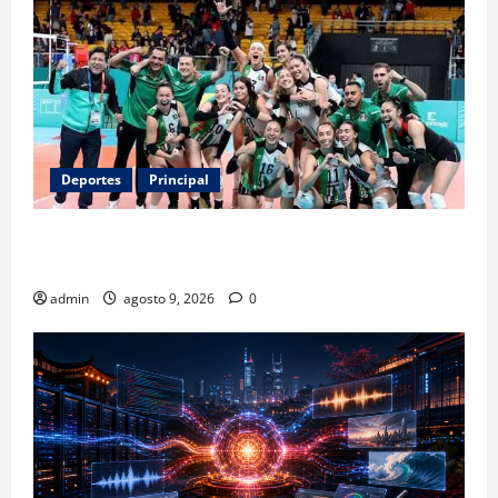
Deportes
Principal
Los retos que esperan a los atletas mexicanos
rumbo a Los Ángeles 2028
admin
agosto 9, 2026
0