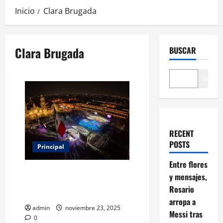
Inicio
Clara Brugada
Clara Brugada
BUSCAR
Buscar
RECENT
POSTS
Principal
Entre flores
El Zócalo celebra 25 lenguas
y mensajes,
originarias en gran fiesta
Rosario
infantil
arropa a
admin
noviembre 23, 2025
Messi tras
0