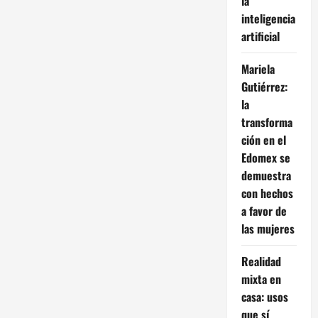
la
inteligencia
artificial
Mariela
Gutiérrez:
la
transforma
ción en el
Edomex se
demuestra
con hechos
a favor de
las mujeres
Realidad
mixta en
casa: usos
que sí