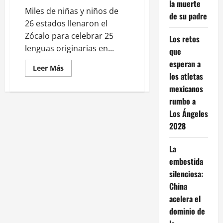
la muerte
Miles de niñas y niños de
de su padre
26 estados llenaron el
Zócalo para celebrar 25
Los retos
lenguas originarias en...
que
esperan a
Leer
Leer Más
más
los atletas
acerca
mexicanos
de
El
rumbo a
Zócalo
celebra
Los Ángeles
25
lenguas
2028
originarias
en
gran
La
fiesta
infantil
embestida
silenciosa:
China
acelera el
dominio de