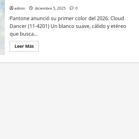
dominar el 2026
admin
diciembre 5, 2025
0
Pantone anunció su primer color del 2026: Cloud
Dancer (11-4201) Un blanco suave, cálido y etéreo
que busca...
Leer
Leer Más
más
acerca
de
Así
es
“Cloud
Dancer”,
el
tono
suave
que
Pantone
eligió
para
dominar
el
2026