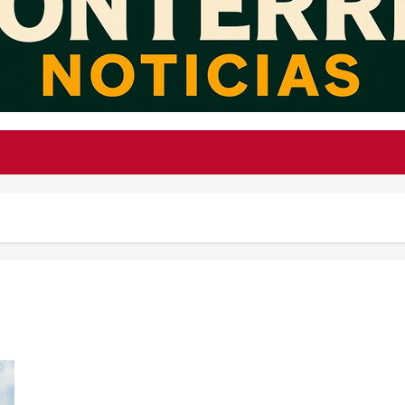
Así es “Cloud Dancer”, el tono suave que Pantone eligió para