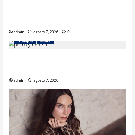
Los gatos también pueden ser terapeutas: estudio
revela beneficios para niños con discapacidades del
desarrollo
admin
agosto 7, 2026
0
Principal
Salud
¿Tener un perro ayuda a proteger la salud de los
niños? Un estudio revela menos infecciones y uso
de antibióticos
admin
agosto 7, 2026