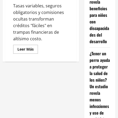
revela
Tasas variables, seguros
beneficios
obligatorios y comisiones
para niños
ocultas transforman
con
créditos "fáciles" en
discapacida
trampas financieras de
des del
altísimo costo.
desarrollo
Leer
Leer Más
más
¿Tener un
acerca
perro ayuda
de
Créditos
a proteger
Fáciles:
La
la salud de
Letra
Pequeña
los niños?
que
los
Un estudio
Bancos
revela
Ocultán
en
menos
Promesas
Doradas
infecciones
y uso de