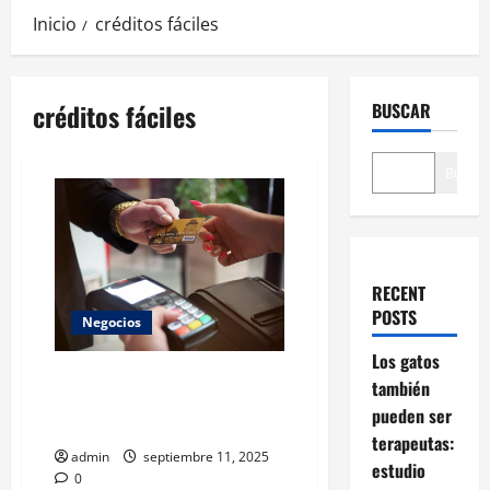
Inicio
créditos fáciles
créditos fáciles
BUSCAR
Buscar
RECENT
POSTS
Negocios
Los gatos
Créditos Fáciles: La Letra
también
Pequeña que los Bancos
pueden ser
Ocultán en Promesas Doradas
terapeutas:
admin
septiembre 11, 2025
estudio
0