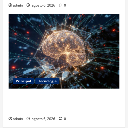
admin
agosto 6, 2026
0
Principal
Tecnología
Expertos alertan sobre los primeros ataques
autónomos de la IA: piden reglas urgentes para
evitar riesgos mayores
admin
agosto 6, 2026
0