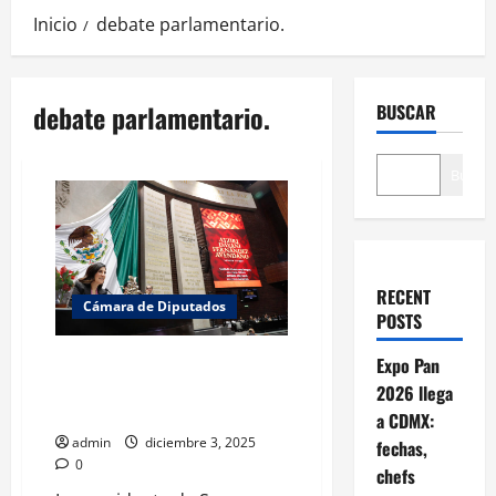
Inicio
debate parlamentario.
debate parlamentario.
BUSCAR
Buscar
RECENT
Cámara de Diputados
POSTS
Kenia López Rabadán difiere de
Expo Pan
Jucopo por albazo a Ley de
2026 llega
Aguas
a CDMX:
admin
diciembre 3, 2025
fechas,
0
chefs