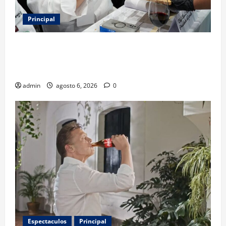
Principal
Expo Pan 2026 llega a CDMX: fechas, chefs
invitados, concursos y cómo asistir al gran evento
de la panadería
admin
agosto 6, 2026
0
Espectaculos
Principal