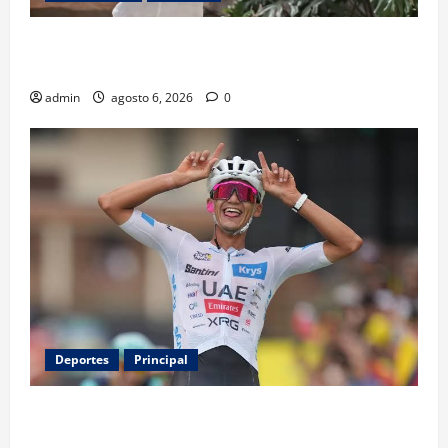
Luis Miguel reaparece en comercial tras meses
alejado de los escenarios
admin
agosto 6, 2026
0
Deportes
Principal
Isaac del Toro renueva con UAE Team Emirates hasta
2031