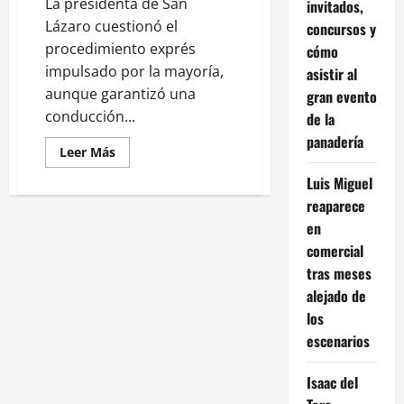
La presidenta de San
invitados,
Lázaro cuestionó el
concursos y
procedimiento exprés
cómo
impulsado por la mayoría,
asistir al
aunque garantizó una
gran evento
conducción...
de la
panadería
Leer
Leer Más
más
acerca
Luis Miguel
de
Kenia
reaparece
López
en
Rabadán
difiere
comercial
de
Jucopo
tras meses
por
albazo
alejado de
a
Ley
los
de
escenarios
Aguas
Isaac del