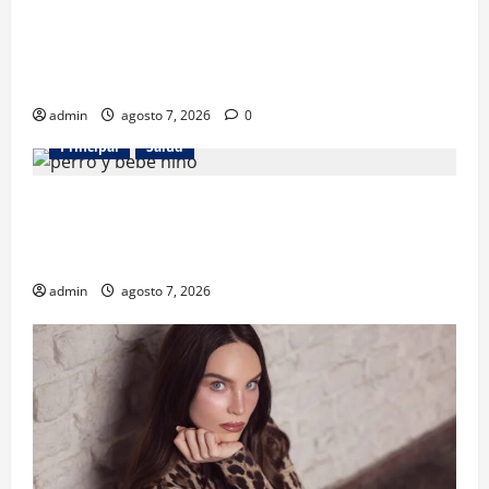
Los gatos también pueden ser terapeutas: estudio
revela beneficios para niños con discapacidades del
desarrollo
admin
agosto 7, 2026
0
Principal
Salud
¿Tener un perro ayuda a proteger la salud de los
niños? Un estudio revela menos infecciones y uso
de antibióticos
admin
agosto 7, 2026