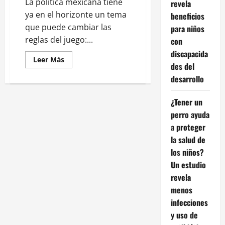
La política mexicana tiene
revela
ya en el horizonte un tema
beneficios
que puede cambiar las
para niños
reglas del juego:...
con
discapacida
Leer
Leer Más
des del
más
acerca
desarrollo
de
Reforma
Electoral:
¿Tener un
el
Congreso
perro ayuda
se
prepara
a proteger
para
un
la salud de
debate
que
los niños?
definirá
Un estudio
la
democracia
revela
menos
infecciones
y uso de