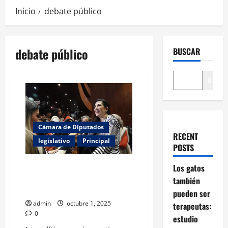
Inicio
debate público
debate público
BUSCAR
Buscar
Cámara de Diputados
RECENT
legislativo
Principal
POSTS
Reforma Electoral: el Congreso
Los gatos
se prepara para un debate que
también
definirá la democracia
pueden ser
admin
octubre 1, 2025
terapeutas:
0
estudio