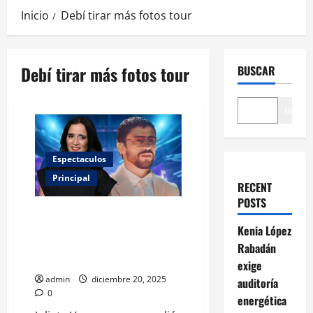
Inicio
Debí tirar más fotos tour
Debí tirar más fotos tour
BUSCAR
Buscar
Espectaculos
Principal
RECENT
POSTS
Julieta Venegas y Bad Bunny
incendian el Estadio GNP: así
Kenia López
fue la colaboración sorpresa en
Rabadán
CDMX
exige
admin
diciembre 20, 2025
auditoría
0
energética