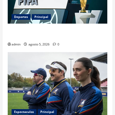
Deportes
Principal
Infantino y el Mundial 2030: ¿una jugada para
seguir en FIFA?
admin
agosto 5, 2026
0
Espectaculos
Principal