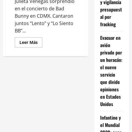
Julieta Venegas sorprendió
y vigilancia
en el concierto de Bad
presupuest
Bunny en CDMX. Cantaron
al por
juntos “Lento” y “Lo Siento
fracking
BB”...
Evacuar en
Leer
Leer Más
avión
más
acerca
privado por
de
Julieta
un huracán:
Venegas
el nuevo
y
Bad
servicio
Bunny
incendian
que divide
el
Estadio
opiniones
GNP:
así
en Estados
fue
Unidos
la
colaboración
sorpresa
en
Infantino y
CDMX
el Mundial