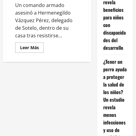
revela
Un comando armado
beneficios
asesinó a Hermenegildo
para niños
Vázquez Pérez, delegado
con
de Sotelo, dentro de su
discapacida
casa tras resistirse...
des del
desarrollo
Leer
Leer Más
más
acerca
de
¿Tener un
Delegado
perro ayuda
de
Sotelo
a proteger
es
asesinado
la salud de
durante
la
los niños?
madrugada
en
Un estudio
Salamanca,
revela
Guanajuato
menos
infecciones
y uso de