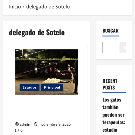
Inicio
delegado de Sotelo
delegado de Sotelo
BUSCAR
Buscar
RECENT
POSTS
Estados
Principal
Los gatos
Delegado de Sotelo es
también
asesinado durante la madrugada
pueden ser
en Salamanca, Guanajuato
terapeutas:
admin
noviembre 9, 2025
estudio
0