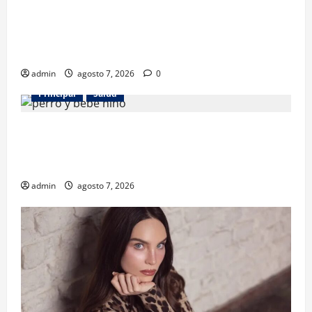
Los gatos también pueden ser terapeutas: estudio
revela beneficios para niños con discapacidades del
desarrollo
admin
agosto 7, 2026
0
Principal
Salud
¿Tener un perro ayuda a proteger la salud de los
niños? Un estudio revela menos infecciones y uso
de antibióticos
admin
agosto 7, 2026